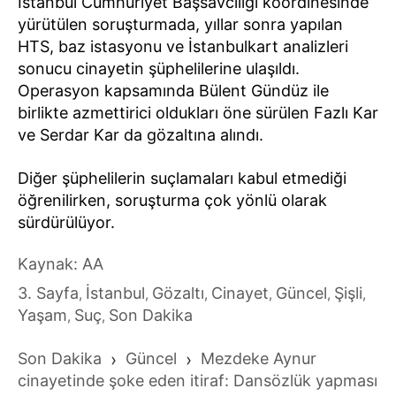
İstanbul Cumhuriyet Başsavcılığı koordinesinde
yürütülen soruşturmada, yıllar sonra yapılan
HTS, baz istasyonu ve İstanbulkart analizleri
sonucu cinayetin şüphelilerine ulaşıldı.
Operasyon kapsamında Bülent Gündüz ile
birlikte azmettirici oldukları öne sürülen Fazlı Kar
ve Serdar Kar da gözaltına alındı.
Diğer şüphelilerin suçlamaları kabul etmediği
öğrenilirken, soruşturma çok yönlü olarak
sürdürülüyor.
Kaynak: AA
3. Sayfa
İstanbul
Gözaltı
Cinayet
Güncel
Şişli
,
,
,
,
,
,
Yaşam
Suç
Son Dakika
,
,
Son Dakika
›
Güncel
›
Mezdeke Aynur
cinayetinde şoke eden itiraf: Dansözlük yapması