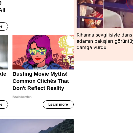
Rihanna sevgilisiyle dans 
adamın bakışları görüntü
damga vurdu