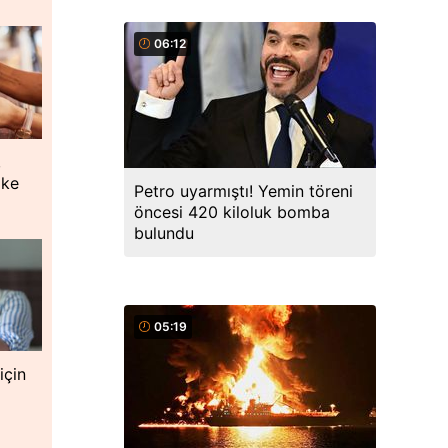
06:12
,
oke
Petro uyarmıştı! Yemin töreni
öncesi 420 kiloluk bomba
bulundu
05:19
için