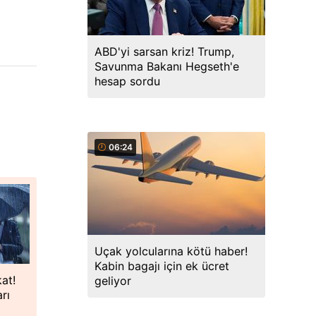
ABD'yi sarsan kriz! Trump,
Savunma Bakanı Hegseth'e
hesap sordu
06:24
Uçak yolcularına kötü haber!
Kabin bagajı için ek ücret
kat!
geliyor
rı