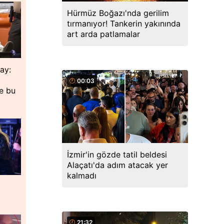
Hürmüz Boğazı'nda gerilim
tırmanıyor! Tankerin yakınında
art arda patlamalar
lay:
00:03
de bu
İzmir'in gözde tatil beldesi
Alaçatı'da adım atacak yer
kalmadı
21:32