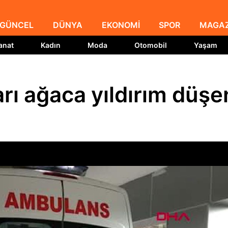
GÜNCEL
DÜNYA
EKONOMİ
SPOR
MAGAZ
anat
Kadın
Moda
Otomobil
Yaşam
rı ağaca yıldırım düşe