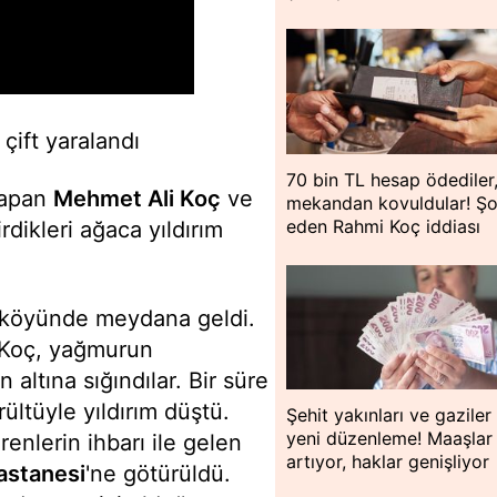
çift yaralandı
70 bin TL hesap ödediler
 yapan
Mehmet Ali Koç
ve
mekandan kovuldular! Ş
eden Rahmi Koç iddiası
dikleri ağaca yıldırım
li köyünde meydana geldi.
Koç, yağmurun
altına sığındılar. Bir süre
ültüyle yıldırım düştü.
Şehit yakınları ve gaziler 
yeni düzenleme! Maaşlar
örenlerin ihbarı ile gelen
artıyor, haklar genişliyor
astanesi
'ne götürüldü.