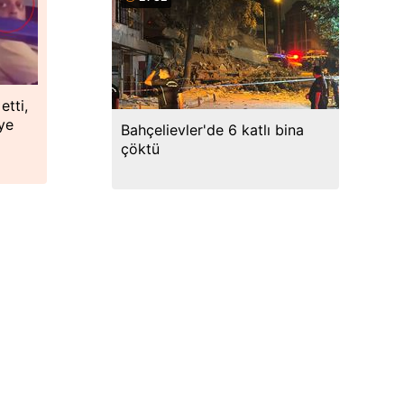
etti,
ye
Bahçelievler'de 6 katlı bina
çöktü