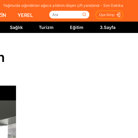
Yağmurda sığındıkları ağaca yıldırım düşen çift yaralandı - Son Dakika
İN
YEREL
Üye Girişi
Sağlık
Turizm
Eğitim
3.Sayfa
n