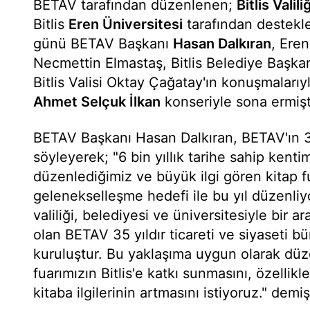
BETAV tarafından düzenlenen;
Bitlis Valili
Bitlis
Eren Üniversitesi
tarafından destekle
günü BETAV Başkanı
Hasan Dalkıran
, Eren
Necmettin Elmastaş, Bitlis Belediye Başka
Bitlis Valisi Oktay Çağatay'ın konuşmalarıy
Ahmet Selçuk İlkan
konseriyle sona ermişt
BETAV Başkanı Hasan Dalkıran, BETAV'ın 35
söyleyerek; "6 bin yıllık tarihe sahip kentim
düzenlediğimiz ve büyük ilgi gören kitap fu
gelenekselleşme hedefi ile bu yıl düzenliy
valiliği, belediyesi ve üniversitesiyle bir 
olan BETAV 35 yıldır ticareti ve siyaseti 
kuruluştur. Bu yaklaşıma uygun olarak düz
fuarımızın Bitlis'e katkı sunmasını, özellik
kitaba ilgilerinin artmasını istiyoruz." demiş