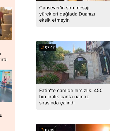
Cansever’in son mesajı
yürekleri dağladı: Duanızı
eksik etmeyin
07:47
a
irdi
Fatih'te camide hırsızlık: 450
bin liralık çanta namaz
sırasında çalındı
cu
07:15