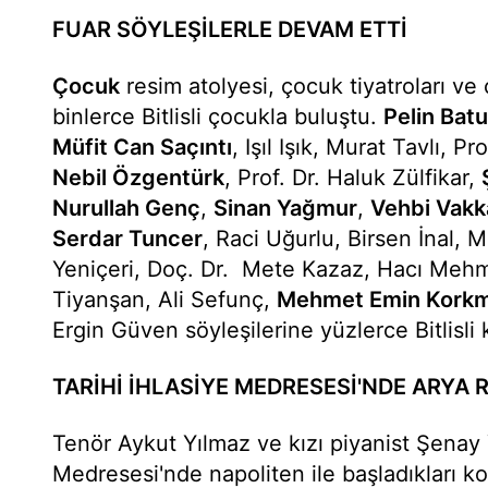
FUAR SÖYLEŞİLERLE DEVAM ETTİ
Çocuk
resim atolyesi, çocuk tiyatroları ve
binlerce Bitlisli çocukla buluştu.
Pelin Batu
Müfit Can Saçıntı
, Işıl Işık, Murat Tavlı, Pr
Nebil Özgentürk
, Prof. Dr. Haluk Zülfikar,
Nurullah Genç
,
Sinan Yağmur
,
Vehbi Vakk
Serdar Tuncer
, Raci Uğurlu, Birsen İnal,
Yeniçeri, Doç. Dr. Mete Kazaz, Hacı Mehm
Tiyanşan, Ali Sefunç,
Mehmet Emin Kork
Ergin Güven söyleşilerine yüzlerce Bitlisli k
TARİHİ İHLASİYE MEDRESESİ'NDE ARYA 
Tenör Aykut Yılmaz ve kızı piyanist Şenay Y
Medresesi'nde napoliten ile başladıkları kon