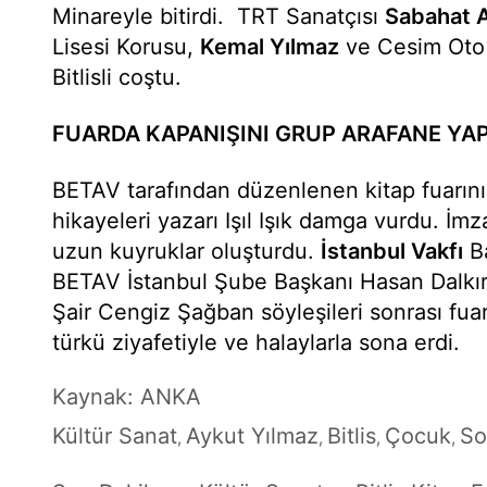
Minareyle bitirdi. TRT Sanatçısı
Sabahat 
Lisesi Korusu,
Kemal Yılmaz
ve Cesim Oto 
Bitlisli coştu.
FUARDA KAPANIŞINI GRUP ARAFANE YAP
BETAV tarafından düzenlenen kitap fuarın
hikayeleri yazarı Işıl Işık damga vurdu. İmz
uzun kuyruklar oluşturdu.
İstanbul Vakfı
Ba
BETAV İstanbul Şube Başkanı Hasan Dalkır
Şair Cengiz Şağban söyleşileri sonrası fua
türkü ziyafetiyle ve halaylarla sona erdi.
Kaynak: ANKA
Kültür Sanat
Aykut Yılmaz
Bitlis
Çocuk
So
,
,
,
,