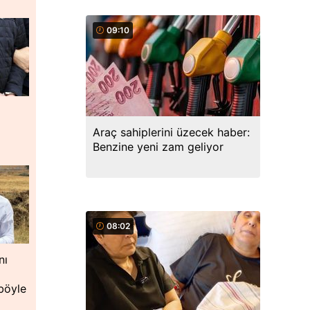
09:10
Araç sahiplerini üzecek haber:
Benzine yeni zam geliyor
08:02
nı
böyle