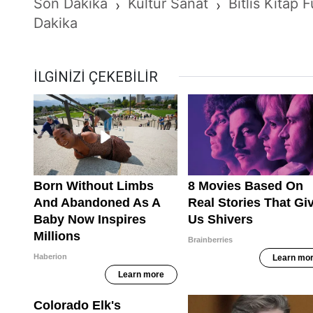
Son Dakika
Kültür Sanat
Bitlis Kitap 
›
›
Dakika