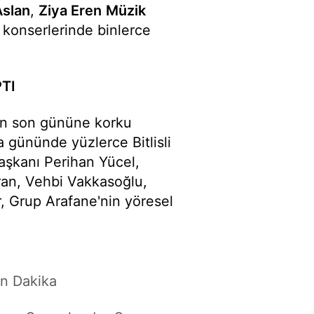
Aslan
,
Ziya Eren
Müzik
konserlerinde binlerce
TI
ın son gününe korku
a gününde yüzlerce Bitlisli
şkanı Perihan Yücel,
an, Vehbi Vakkasoğlu,
r, Grup Arafane'nin yöresel
n Dakika