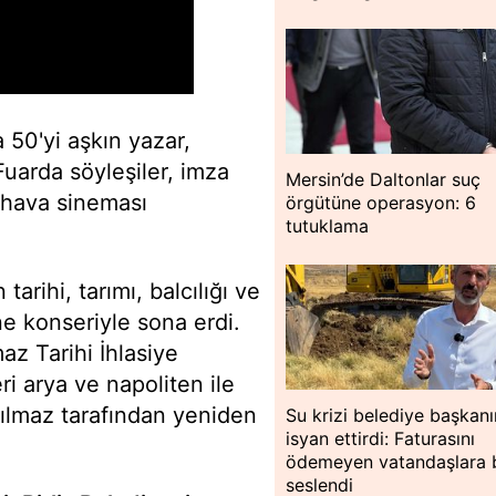
 50'yi aşkın yazar,
Fuarda söyleşiler, imza
Mersin’de Daltonlar suç
k hava sineması
örgütüne operasyon: 6
tutuklama
tarihi, tarımı, balcılığı ve
e konseriyle sona erdi.
az Tarihi İhlasiye
i arya ve napoliten ile
Yılmaz tarafından yeniden
Su krizi belediye başkanı
isyan ettirdi: Faturasını
ödemeyen vatandaşlara 
seslendi