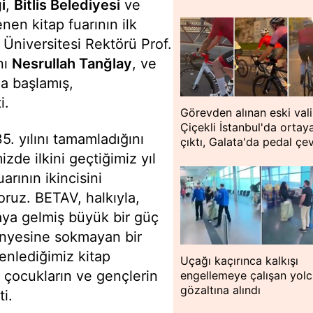
ği
,
Bitlis Belediyesi
ve
nen kitap fuarının ilk
 Üniversitesi Rektörü Prof.
nı
Nesrullah Tanğlay
, ve
la başlamış,
i.
Görevden alınan eski vali
Çiçekli İstanbul'da ortay
. yılını tamamladığını
çıktı, Galata'da pedal çev
izde ilkini geçtiğimiz yıl
arının ikincisini
oruz. BETAV, halkıyla,
araya gelmiş büyük bir güç
bünyesine sokmayan bir
enlediğimiz kitap
Uçağı kaçırınca kalkışı
le çocukların ve gençlerin
engellemeye çalışan yol
gözaltına alındı
ti.