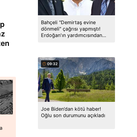
Bahçeli "Demirtaş evine
up
dönmeli" çağrısı yapmıştı!
az
Erdoğan'ın yardımcısından
yanıt geldi
ten
09:32
Joe Biden’dan kötü haber!
Oğlu son durumunu açıkladı
ta