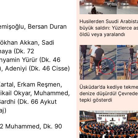
Husilerden Suudi Arabist
emişoğlu, Bersan Duran
büyük saldırı: Yüzlerce a
öldü veya yaralandı
Gökhan Akkan, Sadi
aya (Dk. 72
nyamin Yürür (Dk. 46
, Adeniyi (Dk. 46 Cisse)
Kartal, Erkam Reşmen,
Üsküdar’da kediye tekme
Mikail Okyar, Muhammed,
denize düşürdü! Çevredek
tepki gösterdi
Bardhi (Dk. 66 Aykut
aj)
e 32 Muhammed, Dk. 90