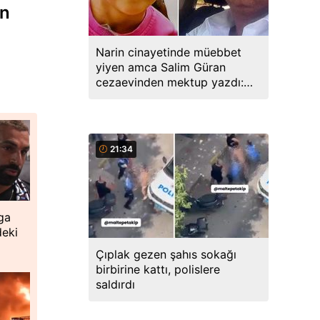
an
Narin cinayetinde müebbet
yiyen amca Salim Güran
cezaevinden mektup yazdı:
Biz masumuz, katil değiliz
21:34
ga
deki
Çıplak gezen şahıs sokağı
birbirine kattı, polislere
saldırdı