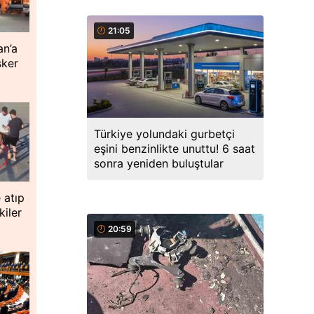
21:05
an’a
sker
Türkiye yolundaki gurbetçi
eşini benzinlikte unuttu! 6 saat
sonra yeniden buluştular
 atıp
iler
20:59