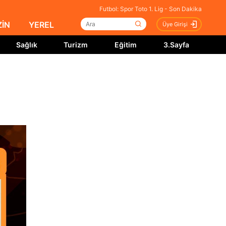
Futbol: Spor Toto 1. Lig - Son Dakika
İN
YEREL
Üye Girişi
Sağlık
Turizm
Eğitim
3.Sayfa