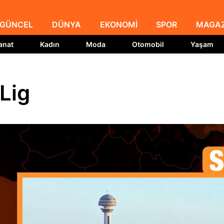
GÜNCEL
DÜNYA
EKONOMİ
SPOR
MAGAZ
anat
Kadın
Moda
Otomobil
Yaşam
 Lig