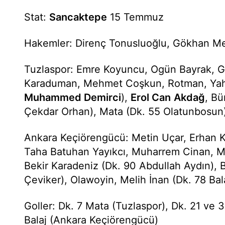
Stat:
Sancaktepe
15 Temmuz
Hakemler: Direnç Tonusluoğlu, Gökhan M
Tuzlaspor: Emre Koyuncu, Ogün Bayrak, 
Karaduman, Mehmet Coşkun, Rotman, Yah
Muhammed Demirci
),
Erol Can
Akdağ
, Bü
Çekdar Orhan), Mata (Dk. 55 Olatunbosun)
Ankara Keçiörengücü: Metin Uçar, Erhan 
Taha Batuhan Yayıkcı, Muharrem Cinan, 
Bekir Karadeniz (Dk. 90 Abdullah Aydın), 
Çeviker), Olawoyin, Melih İnan (Dk. 78 Bal
Goller: Dk. 7 Mata (Tuzlaspor), Dk. 21 v
Balaj (Ankara Keçiörengücü)