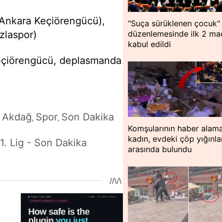
 (Ankara Keçiörengücü),
"Suça sürüklenen çocuk"
düzenlemesinde ilk 2 m
zlaspor)
kabul edildi
 Keçiörengücü, deplasmanda
Akdağ
Spor
Son Dakika
,
,
,
Komşularının haber alama
kadın, evdeki çöp yığınla
1. Lig - Son Dakika
arasında bulundu