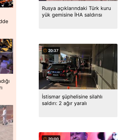
Rusya açıklarındaki Türk kuru
yük gemisine İHA saldırısı
adde
20:37
dığı
rı
İstismar şüphelisine silahlı
saldırı: 2 ağır yaralı
20:00