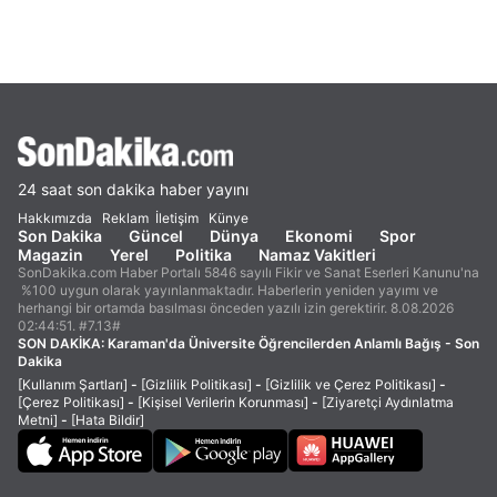
24 saat son dakika haber yayını
Hakkımızda
Reklam
İletişim
Künye
Son Dakika
Güncel
Dünya
Ekonomi
Spor
Magazin
Yerel
Politika
Namaz Vakitleri
SonDakika.com Haber Portalı 5846 sayılı Fikir ve Sanat Eserleri Kanunu'na
%100 uygun olarak yayınlanmaktadır. Haberlerin yeniden yayımı ve
herhangi bir ortamda basılması önceden yazılı izin gerektirir. 8.08.2026
02:44:51. #7.13#
SON DAKİKA:
Karaman'da Üniversite Öğrencilerden Anlamlı Bağış - Son
Dakika
[Kullanım Şartları]
-
[Gizlilik Politikası]
-
[Gizlilik ve Çerez Politikası]
-
[Çerez Politikası]
-
[Kişisel Verilerin Korunması]
-
[Ziyaretçi Aydınlatma
Metni]
-
[Hata Bildir]