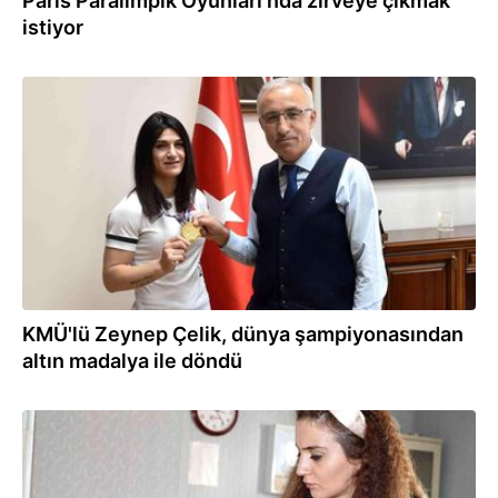
Paris Paralimpik Oyunları'nda zirveye çıkmak
istiyor
17.11.2022
KMÜ'lü Zeynep Çelik, dünya şampiyonasından
altın madalya ile döndü
12.03.2022