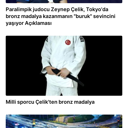
Paralimpik judocu Zeynep Çelik, Tokyo'da
bronz madalya kazanmanın "buruk" sevincini
yaşıyor Açıklaması
30.08.2021
Milli sporcu Çelik'ten bronz madalya
28.08.2021