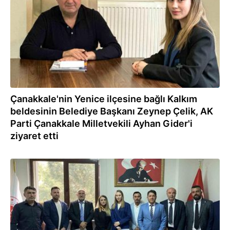
Çanakkale'nin Yenice ilçesine bağlı Kalkım
beldesinin Belediye Başkanı Zeynep Çelik, AK
Parti Çanakkale Milletvekili Ayhan Gider'i
ziyaret etti
05.04.2024