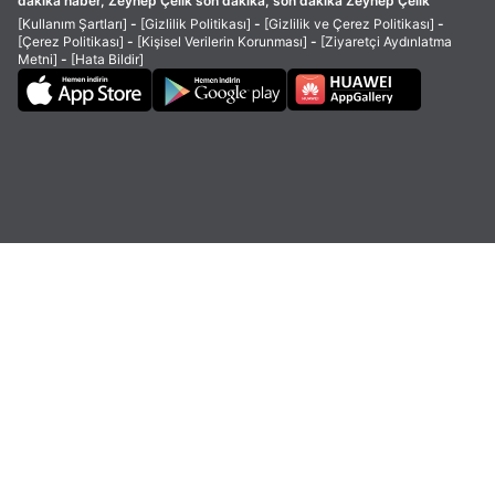
dakika haber, Zeynep Çelik son dakika, son dakika Zeynep Çelik
[Kullanım Şartları]
-
[Gizlilik Politikası]
-
[Gizlilik ve Çerez Politikası]
-
[Çerez Politikası]
-
[Kişisel Verilerin Korunması]
-
[Ziyaretçi Aydınlatma
Metni]
-
[Hata Bildir]