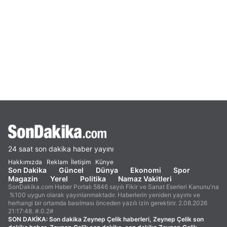
24 saat son dakika haber yayını
Hakkımızda
Reklam
İletişim
Künye
Son Dakika
Güncel
Dünya
Ekonomi
Spor
Magazin
Yerel
Politika
Namaz Vakitleri
SonDakika.com Haber Portalı 5846 sayılı Fikir ve Sanat Eserleri Kanunu'na
%100 uygun olarak yayınlanmaktadır. Haberlerin yeniden yayımı ve
herhangi bir ortamda basılması önceden yazılı izin gerektirir. 2.08.2026
21:17:48. #.0.2#
SON DAKİKA:
Son dakika Zeynep Çelik haberleri, Zeynep Çelik son