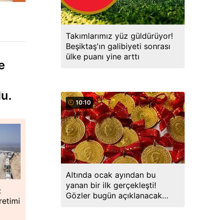
Takımlarımız yüz güldürüyor!
Beşiktaş'ın galibiyeti sonrası
ülke puanı yine arttı
e
du.
10:10
Altında ocak ayından bu
yanan bir ilk gerçekleşti!
:
Gözler bugün açıklanacak
retimi
veride