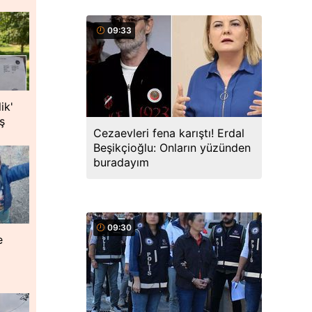
09:33
ik'
ş
Cezaevleri fena karıştı! Erdal
Beşikçioğlu: Onların yüzünden
buradayım
09:30
e