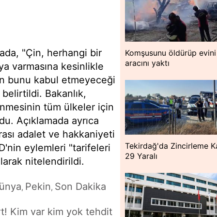
ada, "Çin, herhangi bir
Komşusunu öldürüp evini
aracını yaktı
aya varmasına kesinlikle
'in bunu kabul etmeyeceği
belirtildi. Bakanlık,
nmesinin tüm ülkeler için
du. Açıklamada ayrıca
arası adalet ve hakkaniyeti
Tekirdağ'da Zincirleme K
'nin eylemleri "tarifeleri
29 Yaralı
arak nitelendirildi.
ünya
Pekin
Son Dakika
,
,
t! Kim var kim yok tehdit