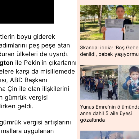
ditlerin boyu giderek
adımlarını peş peşe atan
Skandal iddia: 'Boş Gebel
uran ülkeleri de uyardı.
denildi, bebek yaşıyormu
gton
ile Pekin'in çıkarlarını
kelere karşı da misillemede
ısı, ABD Başkanı
 Çin ile olan ilişkilerini
in gümrük vergisi
lirken geldi.
Yunus Emre'nin ölümünd
anne dahil 5 aile üyesi
gözaltında
ümrük vergisi artışlarını
 mallara uygulanan