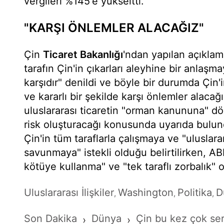
vergileri %145'e yükseltti.
"KARŞI ÖNLEMLER ALACAĞIZ"
Çin
Ticaret Bakanlığı
'ndan yapılan açıklam
tarafın Çin'in çıkarları aleyhine bir anlaşm
karşıdır" denildi ve böyle bir durumda Çin
ve kararlı bir şekilde karşı önlemler alacağı 
uluslararası ticaretin "orman kanununa" dö
risk oluşturacağı konusunda uyarıda bulun
Çin'in tüm taraflarla çalışmaya ve "uluslar
savunmaya" istekli olduğu belirtilirken, ABD
kötüye kullanma" ve "tek taraflı zorbalık" ol
Uluslararası İlişkiler
Washington
Politika
D
,
,
,
Son Dakika
Dünya
Çin bu kez çok ser
›
›