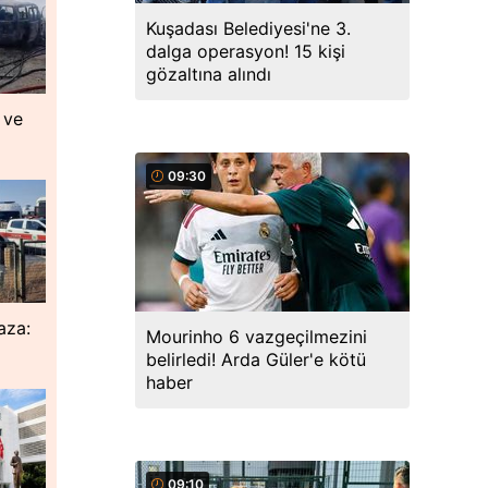
Kuşadası Belediyesi'ne 3.
dalga operasyon! 15 kişi
gözaltına alındı
 ve
09:30
aza:
Mourinho 6 vazgeçilmezini
belirledi! Arda Güler'e kötü
haber
09:10