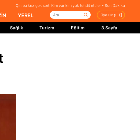
Çin bu kez çok sert! Kim var kim yok tehdit ettiler - Son Dakika
İN
YEREL
Üye Girişi
Sağlık
Turizm
Eğitim
3.Sayfa
t