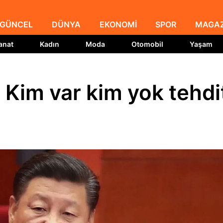
GÜNCEL
DÜNYA
EKONOMİ
SPOR
MAGAZ
anat
Kadın
Moda
Otomobil
Yaşam
 Kim var kim yok tehdi