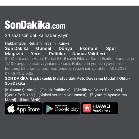
24 saat son dakika haber yayını
Hakkımızda
Reklam
İletişim
Künye
Son Dakika
Güncel
Dünya
Ekonomi
Spor
Magazin
Yerel
Politika
Namaz Vakitleri
SonDakika.com Haber Portalı 5846 sayılı Fikir ve Sanat Eserleri Kanunu'na
%100 uygun olarak yayınlanmaktadır. Haberlerin yeniden yayımı ve
herhangi bir ortamda basılması önceden yazılı izin gerektirir. 7.08.2026
07:48:41. #.0.2#
SON DAKİKA:
Başbakanlık Malatya'daki Fetö Davasına Müdahil Oldu -
Son Dakika
[Kullanım Şartları]
-
[Gizlilik Politikası]
-
[Gizlilik ve Çerez Politikası]
-
[Çerez Politikası]
-
[Kişisel Verilerin Korunması]
-
[Ziyaretçi Aydınlatma
Metni]
-
[Hata Bildir]