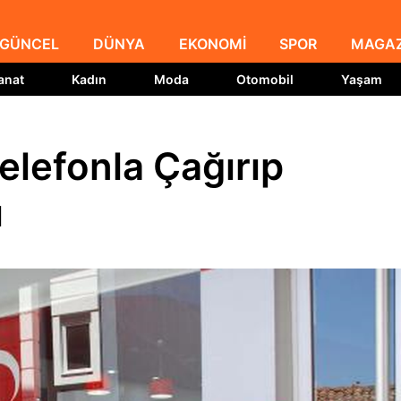
GÜNCEL
DÜNYA
EKONOMİ
SPOR
MAGAZ
anat
Kadın
Moda
Otomobil
Yaşam
elefonla Çağırıp
ı