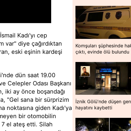
smail Kadı'yı cep
m var" diye çağırdıktan
Komşuları şüphesinde hak
n, eski eşinin kardeşi
çıktı, evinde ölü bulundu
si'nde dün saat 19.00
 ve Celepler Odası Başkanı
n, iki ay önce boşandağı
a, "Gel sana bir sürprizim
İznik Gölü'nde düşen ge
ma noktasına giden Kadı'ya
hayatını kaybetti
emeyen bir otomobilin
7 el ateş etti. Silah