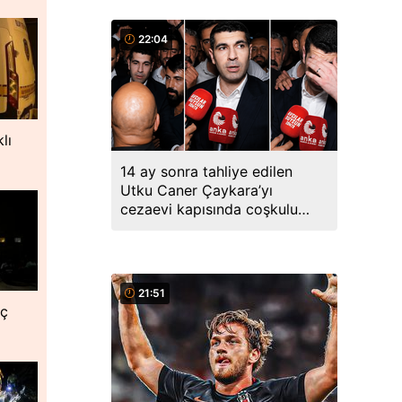
22:04
lı
14 ay sonra tahliye edilen
Utku Caner Çaykara’yı
cezaevi kapısında coşkulu
kalabalık karşıladı
21:51
nç