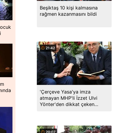
Beşiktaş 10 kişi kalmasına
rağmen kazanmasını bildi
çocuk
i
21:42
im
nında
'Çerçeve Yasa'ya imza
atmayan MHP'li İzzet Ulvi
Yönter'den dikkat çeken
paylaşım: Bir canım var...
20:07