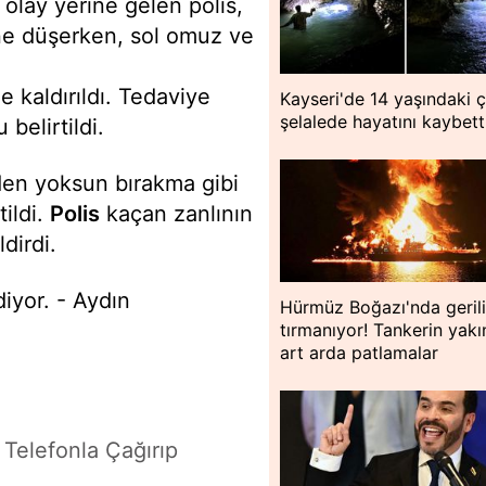
 olay yerine gelen polis,
ne düşerken, sol omuz ve
 kaldırıldı. Tedaviye
Kayseri'de 14 yaşındaki 
şelalede hayatını kaybett
belirtildi.
inden yoksun bırakma gibi
ildi.
Polis
kaçan zanlının
dirdi.
diyor. - Aydın
Hürmüz Boğazı'nda geril
tırmanıyor! Tankerin yakı
art arda patlamalar
 Telefonla Çağırıp