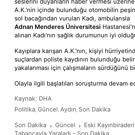
seslerini duyanların haber vermesi üzerine
A.K.'nin içinde bulunduğu otomobilin peşi
sol bacağından vurulan Kadı, ambulansla
Adnan Menderes Üniversitesi
Hastanesi'ne
alınan Kadı'nın sağlık durumunun iyi olduğu 
Kayıplara karışan A.K.'nın, kişiyi hürriyet
suçlardan poliste kaydının bulunduğu belirt
yakalanması için çalışmaların sürdüğünü bil
Olayla ilgili başlatılan soruşturma devam e
Kaynak: DHA
Politika
Güncel
Aydın
Son Dakika
,
,
,
Son Dakika
Güncel
Eski Kayınbiraderi
›
›
Tabancayla Yaraladı - Son Dakika