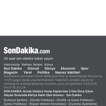
24 saat son dakika haber yayını
Hakkımızda
Reklam
İletişim
Künye
Son Dakika
Güncel
Dünya
Ekonomi
Spor
Magazin
Yerel
Politika
Namaz Vakitleri
SonDakika.com Haber Portalı 5846 sayılı Fikir ve Sanat Eserleri Kanunu'na
%100 uygun olarak yayınlanmaktadır. Haberlerin yeniden yayımı ve
herhangi bir ortamda basılması önceden yazılı izin gerektirir. 6.08.2026
04:31:18. #.0.2#
SON DAKİKA:
Şırnak Uludere Hasip Kaplan'dan 2 Gün Önce Çıkan
Olaylar Sırasında Kürtçe Sakin Olun Anonsu - Son Dakika
[Kullanım Şartları]
-
[Gizlilik Politikası]
-
[Gizlilik ve Çerez Politikası]
-
[Çerez Politikası]
-
[Kişisel Verilerin Korunması]
-
[Ziyaretçi Aydınlatma