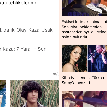
ati tehlikelerinin
Eskişehir'de akıl almaz o
Sonuçları beklemeden
l
trafik
Olay
Kaza
Uşak
,
,
,
,
,
hastaneden ayrıldı, evin
halde bulundu
 Kaza: 7 Yaralı - Son
Kibariye kendini Türkan
Şoray'a benzetti