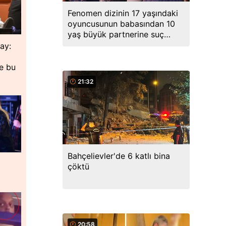
Fenomen dizinin 17 yaşındaki
oyuncusunun babasından 10
yaş büyük partnerine suç
duyurusu
lay:
de bu
21:32
Bahçelievler'de 6 katlı bina
çöktü
20:58