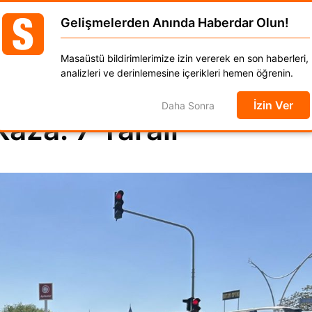
Gelişmelerden Anında Haberdar Olun!
GÜNCEL
DÜNYA
EKONOMİ
SPOR
MAGAZ
Masaüstü bildirimlerimize izin vererek en son haberleri,
anat
Kadın
Moda
Otomobil
Yaşam
analizleri ve derinlemesine içerikleri hemen öğrenin.
İzin Ver
Daha Sonra
aza: 7 Yaralı