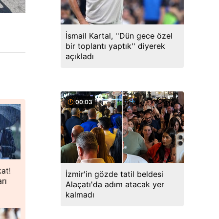
İsmail Kartal, ''Dün gece özel
bir toplantı yaptık'' diyerek
açıkladı
00:03
kat!
İzmir'in gözde tatil beldesi
rı
Alaçatı'da adım atacak yer
kalmadı