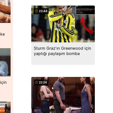
23:44
,
oke
Sturm Graz'ın Greenwood için
yaptığı paylaşım bomba
için
22:24