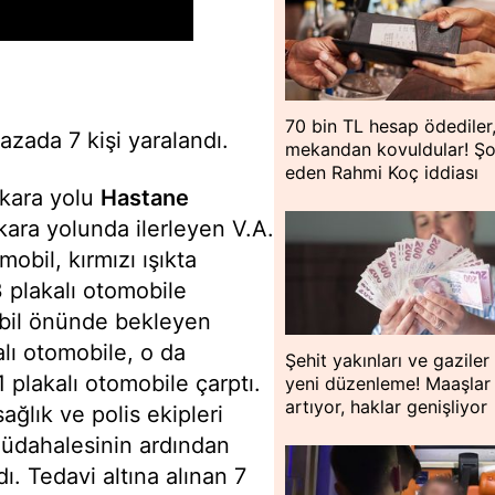
70 bin TL hesap ödediler
azada 7 kişi yaralandı.
mekandan kovuldular! Ş
eden Rahmi Koç iddiası
kara yolu
Hastane
ara yolunda ilerleyen V.A.
obil, kırmızı ışıkta
 plakalı otomobile
obil önünde bekleyen
lı otomobile, o da
Şehit yakınları ve gaziler 
 plakalı otomobile çarptı.
yeni düzenleme! Maaşlar
artıyor, haklar genişliyor
ağlık ve polis ekipleri
k müdahalesinin ardından
ı. Tedavi altına alınan 7