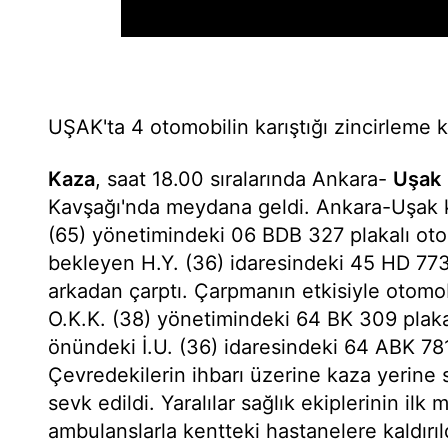
UŞAK'ta 4 otomobilin karıştığı zincirleme k
Kaza
, saat 18.00 sıralarında Ankara-
Uşak
Kavşağı'nda meydana geldi. Ankara-Uşak k
(65) yönetimindeki 06 BDB 327 plakalı otom
bekleyen H.Y. (36) idaresindeki 45 HD 773
arkadan çarptı. Çarpmanın etkisiyle otom
O.K.K. (38) yönetimindeki 64 BK 309 plaka
önündeki İ.U. (36) idaresindeki 64 ABK 781
Çevredekilerin ihbarı üzerine kaza yerine s
sevk edildi. Yaralılar sağlık ekiplerinin il
ambulanslarla kentteki hastanelere kaldırıld