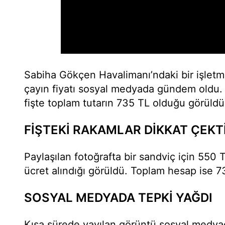
Sabiha Gökçen Havalimanı’ndaki bir işletm
çayın fiyatı sosyal medyada gündem oldu. B
fişte toplam tutarın 735 TL olduğu görüldü
FİŞTEKİ RAKAMLAR DİKKAT ÇEKT
Paylaşılan fotoğrafta bir sandviç için 550 T
ücret alındığı görüldü. Toplam hesap ise 73
SOSYAL MEDYADA TEPKİ YAĞDI
Kısa sürede yayılan görüntü sosyal medya