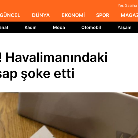
Yer: Sabiha
GÜNCEL
DÜNYA
EKONOMİ
SPOR
MAGAZ
anat
Kadın
Moda
Otomobil
Yaşam
! Havalimanındaki
ap şoke etti