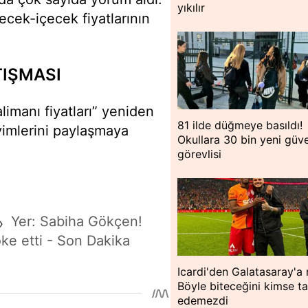
yıkılır
yecek-içecek fiyatlarının
TIŞMASI
imanı fiyatları” yeniden
81 ilde düğmeye basıldı!
yimlerini paylaşmaya
Okullara 30 bin yeni güve
görevlisi
Yer: Sabiha Gökçen!
›
ke etti - Son Dakika
Icardi'den Galatasaray'a 
Böyle biteceğini kimse t
edemezdi