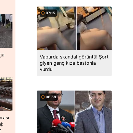
07:15
ga
Vapurda skandal görüntü! Şort
giyen genç kıza bastonla
vurdu
06:58
nrası
j:
r