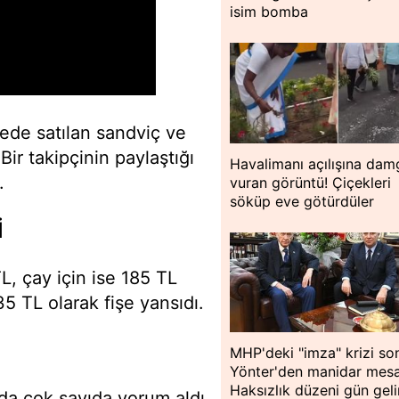
isim bomba
ede satılan sandviç ve
ir takipçinin paylaştığı
Havalimanı açılışına dam
.
vuran görüntü! Çiçekleri
söküp eve götürdüler
İ
L, çay için ise 185 TL
5 TL olarak fişe yansıdı.
MHP'deki "imza" krizi so
Yönter'den manidar mesa
Haksızlık düzeni gün geli
da çok sayıda yorum aldı.