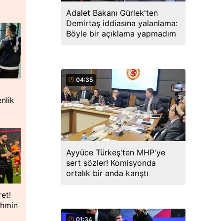
Adalet Bakanı Gürlek'ten
Demirtaş iddiasına yalanlama:
Böyle bir açıklama yapmadım
04:35
nlik
Ayyüce Türkeş'ten MHP'ye
sert sözler! Komisyonda
ortalık bir anda karıştı
ret!
ahmin
01:34