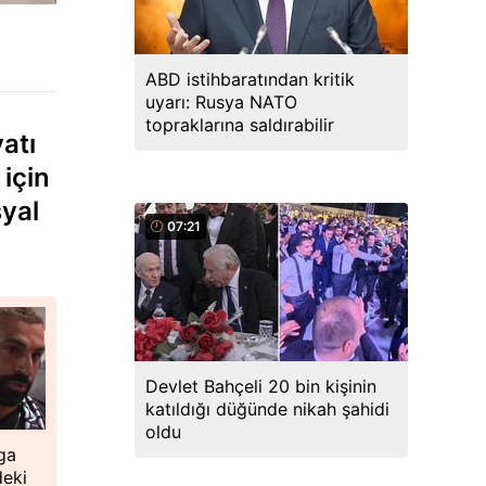
ABD istihbaratından kritik
uyarı: Rusya NATO
topraklarına saldırabilir
atı
için
syal
07:21
Devlet Bahçeli 20 bin kişinin
katıldığı düğünde nikah şahidi
oldu
ga
deki