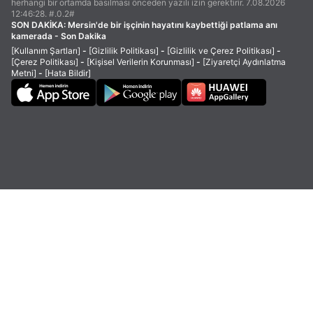
herhangi bir ortamda basılması önceden yazılı izin gerektirir. 7.08.2026
12:46:28. #.0.2#
SON DAKİKA:
Mersin'de bir işçinin hayatını kaybettiği patlama anı
kamerada - Son Dakika
[Kullanım Şartları]
-
[Gizlilik Politikası]
-
[Gizlilik ve Çerez Politikası]
-
[Çerez Politikası]
-
[Kişisel Verilerin Korunması]
-
[Ziyaretçi Aydınlatma
Metni]
-
[Hata Bildir]