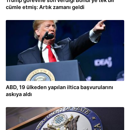
Trump görevine son verdiği Bondi'ye tek bir
cümle etmiş: Artık zamanı geldi
03.12.2025
ABD, 19 ülkeden yapılan iltica başvurularını
askıya aldı
29.11.2025