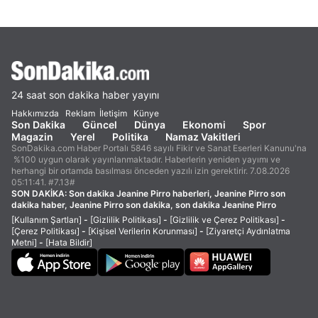
24 saat son dakika haber yayını
Hakkımızda
Reklam
İletişim
Künye
Son Dakika
Güncel
Dünya
Ekonomi
Spor
Magazin
Yerel
Politika
Namaz Vakitleri
SonDakika.com Haber Portalı 5846 sayılı Fikir ve Sanat Eserleri Kanunu'na
%100 uygun olarak yayınlanmaktadır. Haberlerin yeniden yayımı ve
herhangi bir ortamda basılması önceden yazılı izin gerektirir. 7.08.2026
05:11:41. #7.13#
SON DAKİKA:
Son dakika Jeanine Pirro haberleri, Jeanine Pirro son
dakika haber, Jeanine Pirro son dakika, son dakika Jeanine Pirro
[Kullanım Şartları]
-
[Gizlilik Politikası]
-
[Gizlilik ve Çerez Politikası]
-
[Çerez Politikası]
-
[Kişisel Verilerin Korunması]
-
[Ziyaretçi Aydınlatma
Metni]
-
[Hata Bildir]