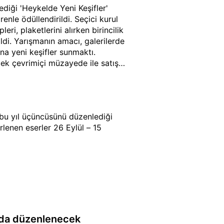
lediği 'Heykelde Yeni Keşifler'
nle ödüllendirildi. Seçici kurul
eri, plaketlerini alırken birincilik
ldi. Yarışmanın amacı, galerilerde
na yeni keşifler sunmaktı.
cek çevrimiçi müzayede ile satışa
n, bu yıl üçüncüsünü düzenlediği
rlenen eserler 26 Eylül – 15
'da düzenlenecek