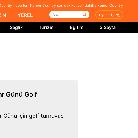
ountry haberleri, Kemer Country son dakika, son dakika Kemer Country
İN
YEREL
Üye Girişi
Sağlık
Turizm
Eğitim
3.Sayfa
ar Günü Golf
 Günü için golf turnuvası