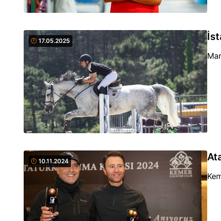
İs
17.05.2025
Mar
At
10.11.2024
Kem