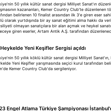
kiye'nin 50 yıllık kültür sanat dergisi Milliyet Sanat'ın düzen
ışmasının kazananları, Kemer Country Club'te düzenlenen töre
fından belirlenen 10 finalist arasından ilk 3'e giren eser sahipl
lü olarak yurtdışında bir ay sanat eğitimi alma hakkı da veri
siliyeti olmayan sanatçılara bir alan açmak ve heykel sanatı
eceye giren eserler, Artam Antik A.Ş. tarafından düzenlene
ulacak.
. Heykelde Yeni Keşifler Sergisi açıldı
kiye'nin 50 yıllık köklü kültür sanat dergisi Milliyet Sanat'ı
kelde Yeni Keşifler yarışmasında seçici kurul tarafından beli
m'de Kemer Country Club'da sergileniyor.
23 Engel Atlama Türkiye Şampiyonası İstanbul