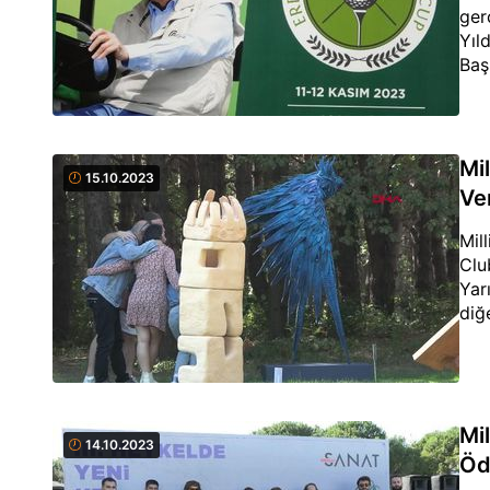
ger
Yıl
Baş
Akç
Mil
15.10.2023
Ver
Mil
Clu
Yar
diğ
Mil
14.10.2023
Ödü