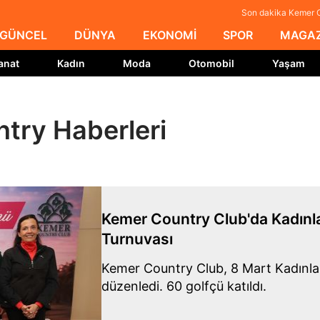
Son dakika Kemer C
GÜNCEL
DÜNYA
EKONOMİ
SPOR
MAGAZ
anat
Kadın
Moda
Otomobil
Yaşam
try Haberleri
Kemer Country Club'da Kadınl
Turnuvası
Kemer Country Club, 8 Mart Kadınlar
düzenledi. 60 golfçü katıldı.