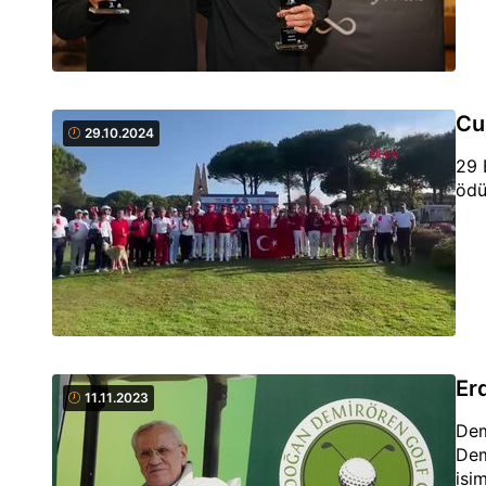
Cu
29.10.2024
29 
ödül
Er
11.11.2023
Dem
Dem
isi