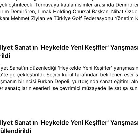
çekleştirilecek. Turnuvaya katılan isimler arasında Demirör
dırım Demirören, Limak Holding Onursal Başkanı Nihat Özde
kanı Mehmet Ziylan ve Türkiye Golf Federasyonu Yönetim K
akayalıoğlu da bulunuyor. Turnuva, yarın düzenlenecek ödül
liyet Sanat'ın 'Heykelde Yeni Keşifler' Yarışmas
ildi
liyet Sanat'ın düzenlediği 'Heykelde Yeni Keşifler' yarışmas
b'te gerçekleştirildi. Seçici kurul tarafından belirlenen eser s
ışmanın birincisi Furkan Depeli, yurtdışında sanat eğitimi al
er sanatçıların eserleri ise çevrimiçi müzayede ile satışa sun
liyet Sanat'ın 'Heykelde Yeni Keşifler' Yarışmas
llendirildi