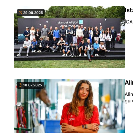
Is
29.09.2025
İGA
Al
18.07.2025
Ali
gur