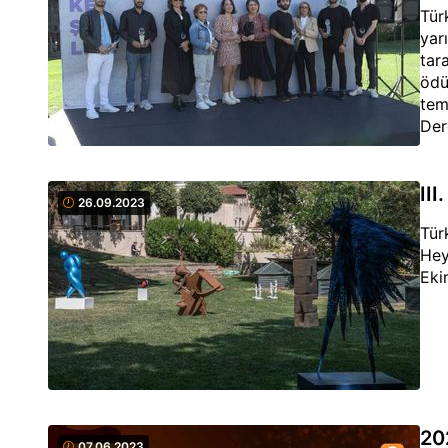
Tür
yar
tara
ödü
tem
Der
sun
III
26.09.2023
Tür
Hey
Eki
20
07.06.2023