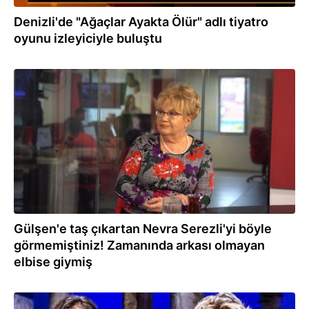
Denizli'de "Ağaçlar Ayakta Ölür" adlı tiyatro
oyunu izleyiciyle buluştu
22.03.2022
Gülşen'e taş çıkartan Nevra Serezli'yi böyle
görmemiştiniz! Zamanında arkası olmayan
elbise giymiş
26.05.2021