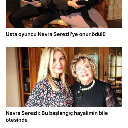
Usta oyuncu Nevra Serezli'ye onur ödülü
03.03.2020
Nevra Serezli: Bu başlangıç hayalimin bile
ötesinde