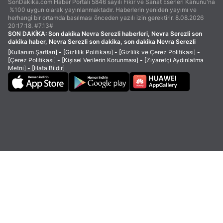
SonDakika.com Haber Portalı 5846 sayılı Fikir ve Sanat Eserleri Kanunu'na
%100 uygun olarak yayınlanmaktadır. Haberlerin yeniden yayımı ve
herhangi bir ortamda basılması önceden yazılı izin gerektirir. 8.08.2026
20:17:18. #7.13#
SON DAKİKA:
Son dakika Nevra Serezli haberleri, Nevra Serezli son
dakika haber, Nevra Serezli son dakika, son dakika Nevra Serezli
[Kullanım Şartları]
-
[Gizlilik Politikası]
-
[Gizlilik ve Çerez Politikası]
-
[Çerez Politikası]
-
[Kişisel Verilerin Korunması]
-
[Ziyaretçi Aydınlatma
Metni]
-
[Hata Bildir]