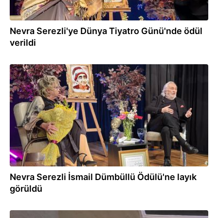
Nevra Serezli'ye Dünya Tiyatro Günü'nde ödül
verildi
27.03.2024
Nevra Serezli İsmail Dümbüllü Ödülü'ne layık
görüldü