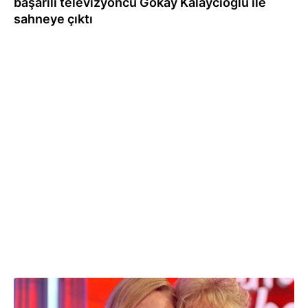
başarılı televizyoncu Gökay Kalaycıoğlu ile
sahneye çıktı
02.05.2024