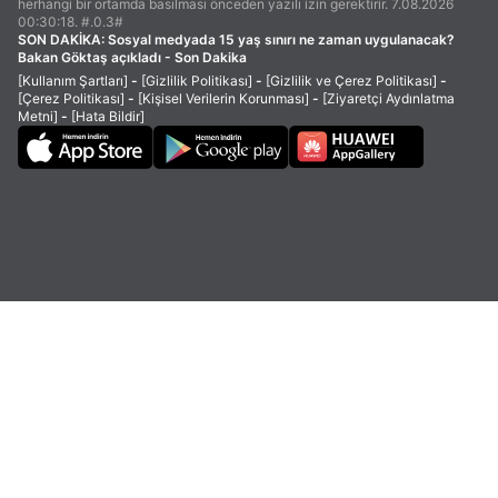
herhangi bir ortamda basılması önceden yazılı izin gerektirir. 7.08.2026
00:30:18. #.0.3#
SON DAKİKA:
Sosyal medyada 15 yaş sınırı ne zaman uygulanacak?
Bakan Göktaş açıkladı - Son Dakika
[Kullanım Şartları]
-
[Gizlilik Politikası]
-
[Gizlilik ve Çerez Politikası]
-
[Çerez Politikası]
-
[Kişisel Verilerin Korunması]
-
[Ziyaretçi Aydınlatma
Metni]
-
[Hata Bildir]