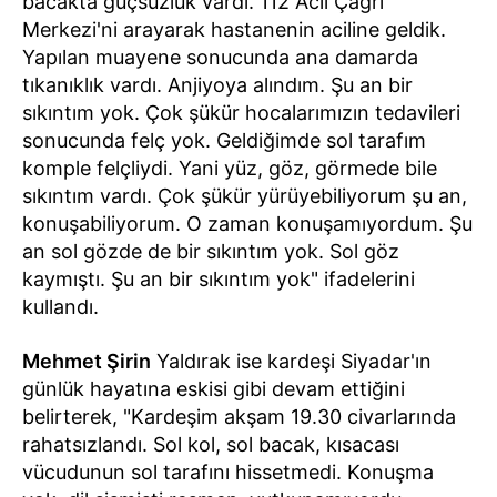
bacakta güçsüzlük vardı. 112 Acil Çağrı
Merkezi'ni arayarak hastanenin aciline geldik.
Yapılan muayene sonucunda ana damarda
tıkanıklık vardı. Anjiyoya alındım. Şu an bir
sıkıntım yok. Çok şükür hocalarımızın tedavileri
sonucunda felç yok. Geldiğimde sol tarafım
komple felçliydi. Yani yüz, göz, görmede bile
sıkıntım vardı. Çok şükür yürüyebiliyorum şu an,
konuşabiliyorum. O zaman konuşamıyordum. Şu
an sol gözde de bir sıkıntım yok. Sol göz
kaymıştı. Şu an bir sıkıntım yok" ifadelerini
kullandı.
Mehmet Şirin
Yaldırak ise kardeşi Siyadar'ın
günlük hayatına eskisi gibi devam ettiğini
belirterek, "Kardeşim akşam 19.30 civarlarında
rahatsızlandı. Sol kol, sol bacak, kısacası
vücudunun sol tarafını hissetmedi. Konuşma