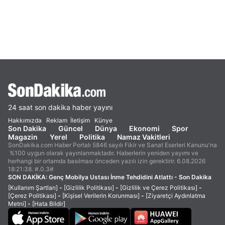
24 saat son dakika haber yayını
Hakkımızda
Reklam
İletişim
Künye
Son Dakika
Güncel
Dünya
Ekonomi
Spor
Magazin
Yerel
Politika
Namaz Vakitleri
SonDakika.com Haber Portalı 5846 sayılı Fikir ve Sanat Eserleri Kanunu'na
%100 uygun olarak yayınlanmaktadır. Haberlerin yeniden yayımı ve
herhangi bir ortamda basılması önceden yazılı izin gerektirir. 6.08.2026
18:21:38. #.0.3#
SON DAKİKA:
Genç Mobilya Ustası İnme Tehdidini Atlattı - Son Dakika
[Kullanım Şartları]
-
[Gizlilik Politikası]
-
[Gizlilik ve Çerez Politikası]
-
[Çerez Politikası]
-
[Kişisel Verilerin Korunması]
-
[Ziyaretçi Aydınlatma
Metni]
-
[Hata Bildir]