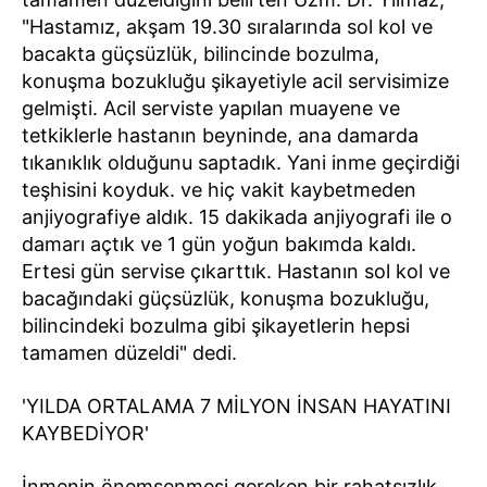
"Hastamız, akşam 19.30 sıralarında sol kol ve
bacakta güçsüzlük, bilincinde bozulma,
konuşma bozukluğu şikayetiyle acil servisimize
gelmişti. Acil serviste yapılan muayene ve
tetkiklerle hastanın beyninde, ana damarda
tıkanıklık olduğunu saptadık. Yani inme geçirdiği
teşhisini koyduk. ve hiç vakit kaybetmeden
anjiyografiye aldık. 15 dakikada anjiyografi ile o
damarı açtık ve 1 gün yoğun bakımda kaldı.
Ertesi gün servise çıkarttık. Hastanın sol kol ve
bacağındaki güçsüzlük, konuşma bozukluğu,
bilincindeki bozulma gibi şikayetlerin hepsi
tamamen düzeldi" dedi.
'YILDA ORTALAMA 7 MİLYON İNSAN HAYATINI
KAYBEDİYOR'
İnmenin önemsenmesi gereken bir rahatsızlık