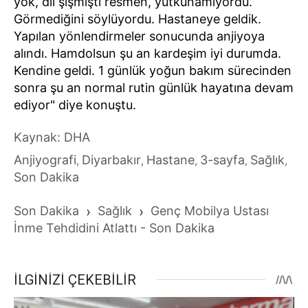
yok, dil şişmişti resmen, yutkunamıyordu.
Görmediğini söylüyordu. Hastaneye geldik.
Yapılan yönlendirmeler sonucunda anjiyoya
alındı. Hamdolsun şu an kardeşim iyi durumda.
Kendine geldi. 1 günlük yoğun bakım sürecinden
sonra şu an normal rutin günlük hayatına devam
ediyor" diye konuştu.
Kaynak: DHA
Anjiyografi
Diyarbakır
Hastane
3-sayfa
Sağlık
,
,
,
,
,
Son Dakika
Son Dakika
›
Sağlık
›
Genç Mobilya Ustası
İnme Tehdidini Atlattı - Son Dakika