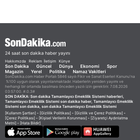
24 saat son dakika haber yayını
Hakkımızda
Reklam
İletişim
Künye
Son Dakika
Güncel
Dünya
Ekonomi
Spor
Magazin
Yerel
Politika
Namaz Vakitleri
SonDakika.com Haber Portalı 5846 sayılı Fikir ve Sanat Eserleri Kanunu'na
%100 uygun olarak yayınlanmaktadır. Haberlerin yeniden yayımı ve
herhangi bir ortamda basılması önceden yazılı izin gerektirir. 7.08.2026
03:57:00. #.0.3#
SON DAKİKA:
Son dakika Tamamlayıcı Emeklilik Sistemi haberleri,
Tamamlayıcı Emeklilik Sistemi son dakika haber, Tamamlayıcı Emeklilik
Sistemi son dakika, son dakika Tamamlayıcı Emeklilik Sistemi
[Kullanım Şartları]
-
[Gizlilik Politikası]
-
[Gizlilik ve Çerez Politikası]
-
[Çerez Politikası]
-
[Kişisel Verilerin Korunması]
-
[Ziyaretçi Aydınlatma
Metni]
-
[Hata Bildir]