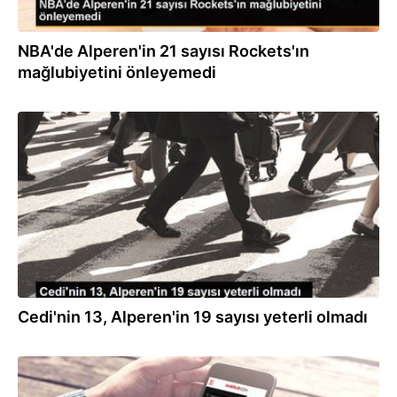
NBA'de Alperen'in 21 sayısı Rockets'ın
mağlubiyetini önleyemedi
24.12.2022
Cedi'nin 13, Alperen'in 19 sayısı yeterli olmadı
10.11.2022