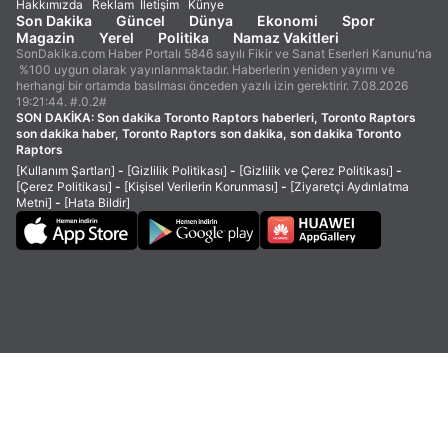
Hakkımızda
Reklam
İletişim
Künye
Son Dakika
Güncel
Dünya
Ekonomi
Spor
Magazin
Yerel
Politika
Namaz Vakitleri
SonDakika.com Haber Portalı 5846 sayılı Fikir ve Sanat Eserleri Kanunu'na
%100 uygun olarak yayınlanmaktadır. Haberlerin yeniden yayımı ve
herhangi bir ortamda basılması önceden yazılı izin gerektirir. 7.08.2026
19:21:44. #.0.2#
SON DAKİKA:
Son dakika Toronto Raptors haberleri, Toronto Raptors
son dakika haber, Toronto Raptors son dakika, son dakika Toronto
Raptors
[Kullanım Şartları]
-
[Gizlilik Politikası]
-
[Gizlilik ve Çerez Politikası]
-
[Çerez Politikası]
-
[Kişisel Verilerin Korunması]
-
[Ziyaretçi Aydınlatma
Metni]
-
[Hata Bildir]