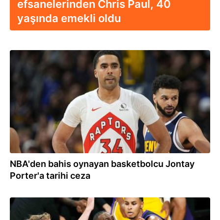
efsanelerinden Chris Paul, 40
yaşında emekli oldu
17.04.2024
NBA'den bahis oynayan basketbolcu Jontay
Porter'a tarihi ceza
16.11.2023