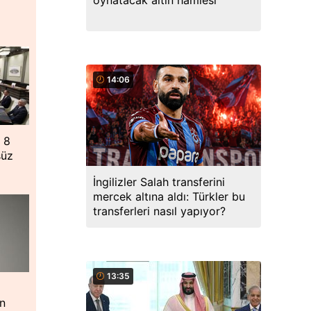
oynatacak altın hamlesi
14:06
 8
süz
İngilizler Salah transferini
mercek altına aldı: Türkler bu
transferleri nasıl yapıyor?
13:35
ın