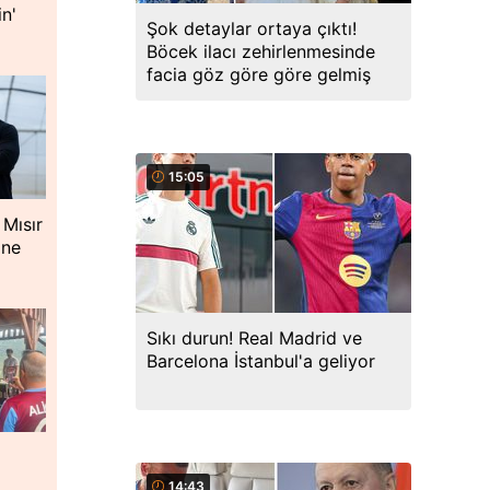
in'
Şok detaylar ortaya çıktı!
Böcek ilacı zehirlenmesinde
facia göz göre göre gelmiş
15:05
 Mısır
ine
Sıkı durun! Real Madrid ve
Barcelona İstanbul'a geliyor
14:43