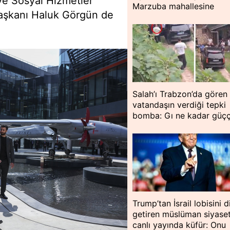
 ve Sosyal Hizmetler
Marzuba mahallesine
aşkanı Haluk Görgün de
Salah’ı Trabzon’da gören
vatandaşın verdiği tepki
bomba: Gı ne kadar güç
Trump’tan İsrail lobisini d
getiren müslüman siyase
canlı yayında küfür: Onu