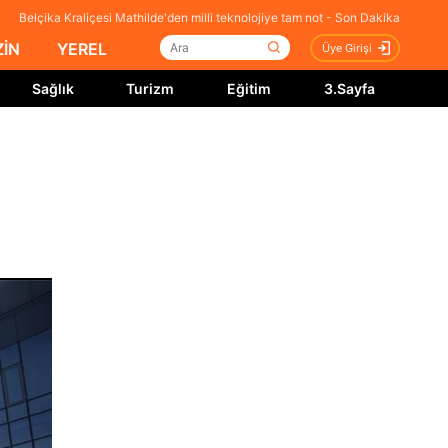
Belçika Kraliçesi Mathilde'den milli teknolojiye tam not - Son Dakika
İN
YEREL
Üye Girişi
Sağlık
Turizm
Eğitim
3.Sayfa