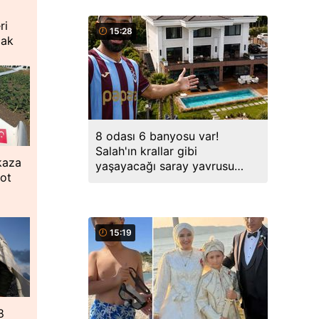
i
ri
15:28
cak
8 odası 6 banyosu var!
Salah'ın krallar gibi
kaza
yaşayacağı saray yavrusu
lot
ortaya çıktı
15:19
8