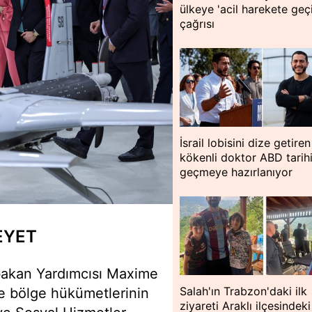
ülkeye 'acil harekete geç
çağrısı
İsrail lobisini dize getiren
kökenli doktor ABD tarih
geçmeye hazırlanıyor
EYET
şbakan Yardımcısı Maxime
Salah'ın Trabzon'daki ilk
 bölge hükümetlerinin
ziyareti Araklı ilçesindeki