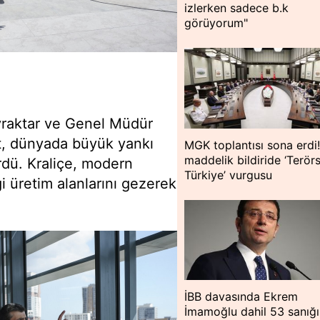
izlerken sadece b.k
görüyorum"
yraktar ve Genel Müdür
et, dünyada büyük yankı
MGK toplantısı sona erdi!
maddelik bildiride ‘Terör
rdü. Kraliçe, modern
Türkiye’ vurgusu
ği üretim alanlarını gezerek
İBB davasında Ekrem
İmamoğlu dahil 53 sanığ