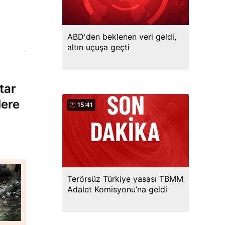
ABD'den beklenen veri geldi,
altın uçuşa geçti
tar
lere
15:41
Terörsüz Türkiye yasası TBMM
Adalet Komisyonu’na geldi