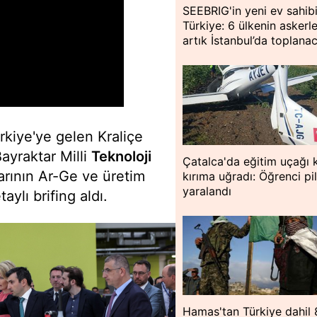
SEEBRIG'in yeni ev sahib
Türkiye: 6 ülkenin askerle
artık İstanbul’da toplana
kiye'ye gelen Kraliçe
ayraktar Milli
Teknoloji
Çatalca'da eğitim uçağı 
larının Ar-Ge ve üretim
kırıma uğradı: Öğrenci pi
yaralandı
aylı brifing aldı.
Hamas'tan Türkiye dahil 