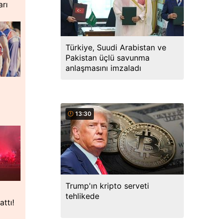
arı
Türkiye, Suudi Arabistan ve
Pakistan üçlü savunma
anlaşmasını imzaladı
13:30
Trump'ın kripto serveti
tehlikede
ttı!