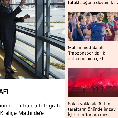
tutukluluğuna devam kar
Muhammed Salah,
Trabzonspor'da ilk
antrenmanına çıktı
AFI
Salah yaklaşık 30 bin
nde bir hatıra fotoğrafı
taraftarın önünde imzayı a
 Kraliçe Mathilde’e
İşte taraftarlara mesajı