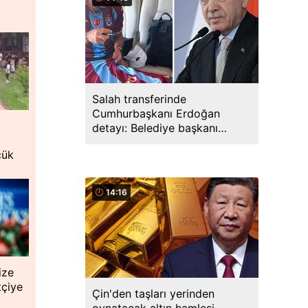
Salah transferinde
Cumhurbaşkanı Erdoğan
detayı: Belediye başkanı
teşekkür ederek açıkladı
çük
14:16
ize
tçiye
Çin'den taşları yerinden