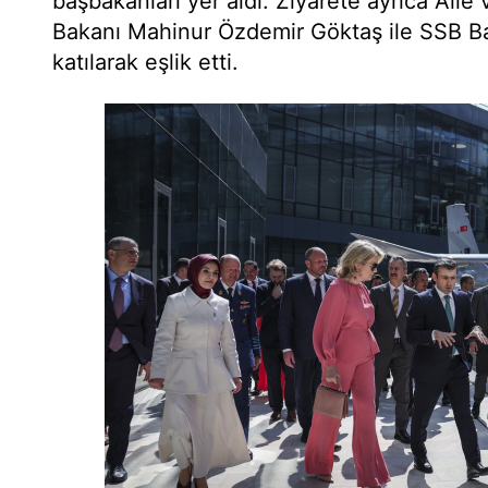
başbakanları yer aldı. Ziyarete ayrıca Aile
Bakanı Mahinur Özdemir Göktaş ile SSB B
katılarak eşlik etti.