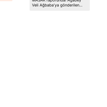
MASAK raporunda! Ağabey
Veli Ağbaba'ya gönderilen
miktar dudak uçuklattı