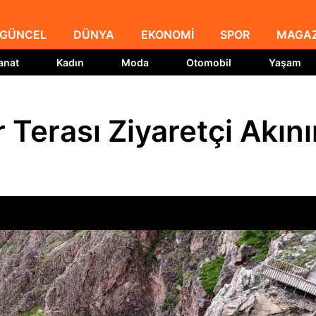
GÜNCEL
DÜNYA
EKONOMİ
SPOR
MAGAZ
anat
Kadın
Moda
Otomobil
Yaşam
 Terası Ziyaretçi Akın