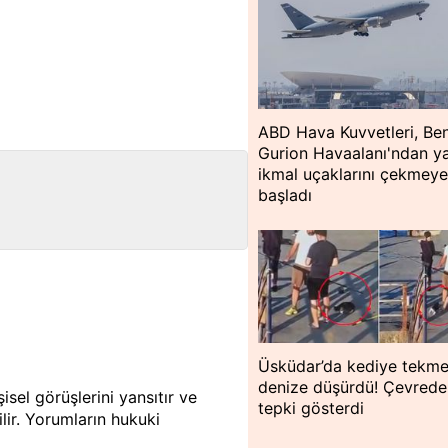
ABD Hava Kuvvetleri, Be
Gurion Havaalanı'ndan ya
ikmal uçaklarını çekmey
başladı
Üsküdar’da kediye tekme
denize düşürdü! Çevredek
isel görüşlerini yansıtır ve
tepki gösterdi
lir. Yorumların hukuki