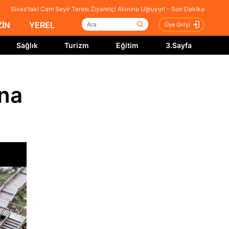
Sivas'taki Cam Seyir Terası Ziyaretçi Akınına Uğruyor! - Son Dakika
İN
YEREL
Üye Girişi
Sağlık
Turizm
Eğitim
3.Sayfa
ına