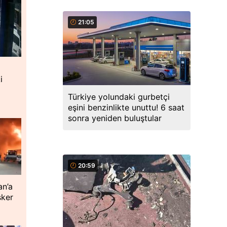
21:05
i
Türkiye yolundaki gurbetçi
eşini benzinlikte unuttu! 6 saat
sonra yeniden buluştular
20:59
an’a
sker