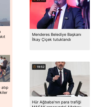
n
Menderes Belediye Başkanı
kıt
İlkay Çiçek tutuklandı
e
19:52
 atıp
iler
Hür Ağbaba'nın para trafiği