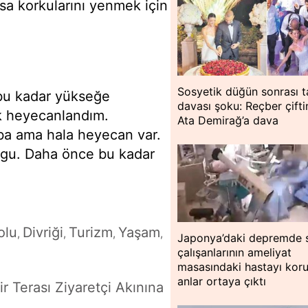
rasa korkularını yenmek için
Sosyetik düğün sonrası t
bu kadar yükseğe
davası şoku: Reçber çift
k heyecanlandım.
Ata Demirağ’a dava
ba ama hala heyecan var.
ygu. Daha önce bu kadar
olu
Divriği
Turizm
Yaşam
,
,
,
,
Japonya’daki depremde s
çalışanlarının ameliyat
masasındaki hastayı kor
anlar ortaya çıktı
r Terası Ziyaretçi Akınına