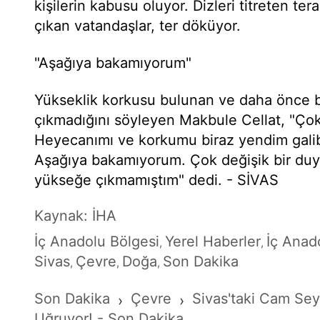
kişilerin kabusu oluyor. Dizleri titreten te
çıkan vatandaşlar, ter döküyor.
"Aşağıya bakamıyorum"
Yükseklik korkusu bulunan ve daha önce 
çıkmadığını söyleyen Makbule Cellat, "Ço
Heyecanımı ve korkumu biraz yendim gali
Aşağıya bakamıyorum. Çok değişik bir du
yükseğe çıkmamıştım" dedi. - SİVAS
Kaynak: İHA
İç Anadolu Bölgesi
Yerel Haberler
İç Anad
,
,
Sivas
Çevre
Doğa
Son Dakika
,
,
,
Son Dakika
Çevre
Sivas'taki Cam Seyi
›
›
Uğruyor! - Son Dakika