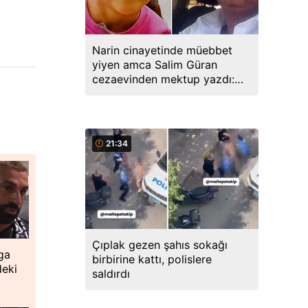
Narin cinayetinde müebbet
yiyen amca Salim Güran
cezaevinden mektup yazdı:
Biz masumuz, katil değiliz
21:34
Çıplak gezen şahıs sokağı
ga
birbirine kattı, polislere
deki
saldırdı