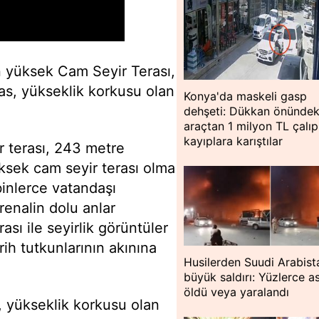
n yüksek Cam Seyir Terası,
eras, yükseklik korkusu olan
Konya'da maskeli gasp
dehşeti: Dükkan önündek
araçtan 1 milyon TL çalıp
kayıplara karıştılar
r terası, 243 metre
ksek cam seyir terası olma
binlerce vatandaşı
renalin dolu anlar
sı ile seyirlik görüntüler
ih tutkunlarının akınına
Husilerden Suudi Arabist
büyük saldırı: Yüzlerce a
öldü veya yaralandı
 yükseklik korkusu olan