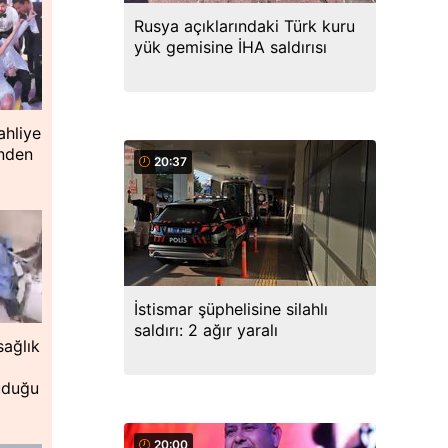
Rusya açıklarındaki Türk kuru
yük gemisine İHA saldırısı
ahliye
inden
20:37
İstismar şüphelisine silahlı
saldırı: 2 ağır yaralı
ağlık
uduğu
20:00