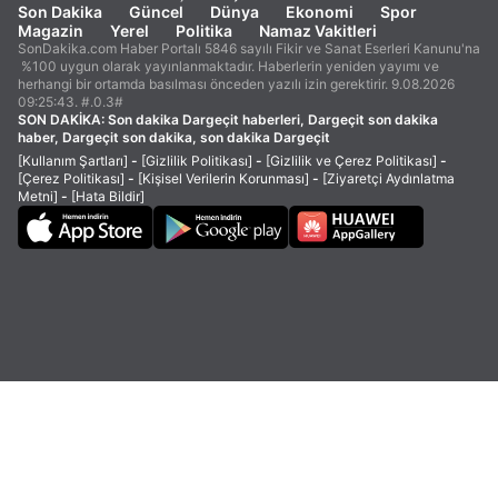
Son Dakika
Güncel
Dünya
Ekonomi
Spor
Magazin
Yerel
Politika
Namaz Vakitleri
SonDakika.com Haber Portalı 5846 sayılı Fikir ve Sanat Eserleri Kanunu'na
%100 uygun olarak yayınlanmaktadır. Haberlerin yeniden yayımı ve
herhangi bir ortamda basılması önceden yazılı izin gerektirir. 9.08.2026
09:25:43. #.0.3#
SON DAKİKA:
Son dakika Dargeçit haberleri, Dargeçit son dakika
haber, Dargeçit son dakika, son dakika Dargeçit
[Kullanım Şartları]
-
[Gizlilik Politikası]
-
[Gizlilik ve Çerez Politikası]
-
[Çerez Politikası]
-
[Kişisel Verilerin Korunması]
-
[Ziyaretçi Aydınlatma
Metni]
-
[Hata Bildir]