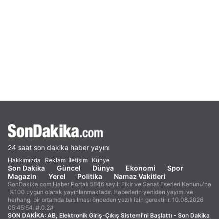
24 saat son dakika haber yayını
Hakkımızda
Reklam
İletişim
Künye
Son Dakika
Güncel
Dünya
Ekonomi
Spor
Magazin
Yerel
Politika
Namaz Vakitleri
SonDakika.com Haber Portalı 5846 sayılı Fikir ve Sanat Eserleri Kanunu'na
%100 uygun olarak yayınlanmaktadır. Haberlerin yeniden yayımı ve
herhangi bir ortamda basılması önceden yazılı izin gerektirir. 10.08.2026
05:45:54. #.0.2#
SON DAKİKA:
AB, Elektronik Giriş-Çıkış Sistemi'ni Başlattı - Son Dakika