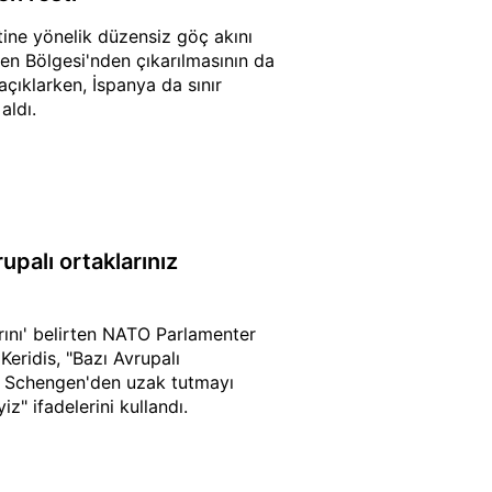
tine yönelik düzensiz göç akını
gen Bölgesi'nden çıkarılmasının da
açıklarken, İspanya da sınır
aldı.
upalı ortaklarınız
rını' belirten NATO Parlamenter
eridis, "Bazı Avrupalı
izi Schengen'den uzak tutmayı
z" ifadelerini kullandı.