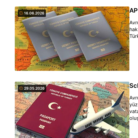
AP
16.06.2026
Avr
hak
Tür
Sch
29.05.2026
Avr
yüz
vat
olu