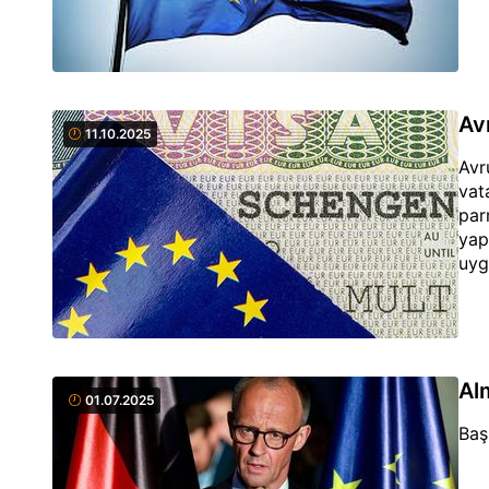
Av
11.10.2025
Avr
vat
par
yap
uyg
Al
01.07.2025
Baş