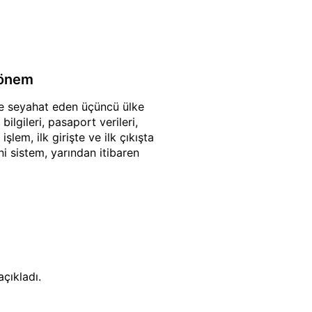
dönem
'ne seyahat eden üçüncü ülke
ilgileri, pasaport verileri,
şlem, ilk girişte ve ilk çıkışta
ni sistem, yarından itibaren
çıkladı.