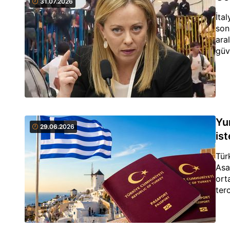
31.07.2026
İta
son
ara
güv
Yun
29.06.2026
is
Tür
Asa
ort
ter