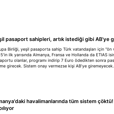
şil pasaport sahipleri, artık istediği gibi AB'y
upa Birliği, yeşil pasaporta sahip Türk vatandaşları için "ön
5'in ilk yarısında Almanya, Fransa ve Hollanda da ETIAS isim
aportu olanlar, programı indirip 7 Euro ödedikten sonra pasa
eme girecek. Sistem onay vermezse kişi AB'ye giremeyecek.
manya'daki havalimanlarında tüm sistem çöktü!
ılıyor