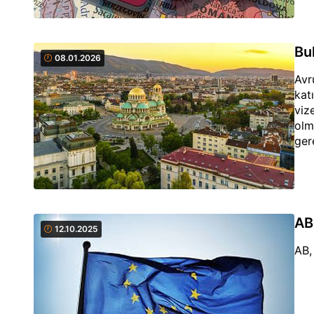
Bul
08.01.2026
Avr
kat
viz
olm
ger
AB,
12.10.2025
AB,