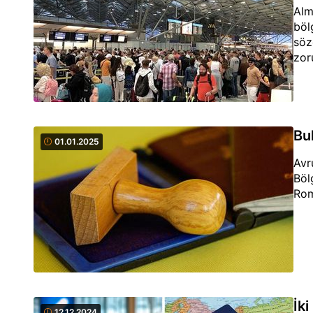
Alm
böl
söz
zor
Bu
01.01.2025
Avr
Böl
Rom
İk
12.12.2024