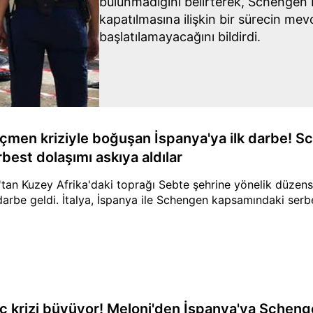
bulunmadığını belirterek, Schengen 
kapatılmasına ilişkin bir sürecin me
başlatılamayacağını bildirdi.
çmen kriziyle boğuşan İspanya'ya ilk darbe! 
best dolaşımı askıya aldılar
'tan Kuzey Afrika'daki toprağı Sebte şehrine yönelik düzen
 darbe geldi. İtalya, İspanya ile Schengen kapsamındaki serbe
ç krizi büyüyor! Meloni'den İspanya'ya Scheng