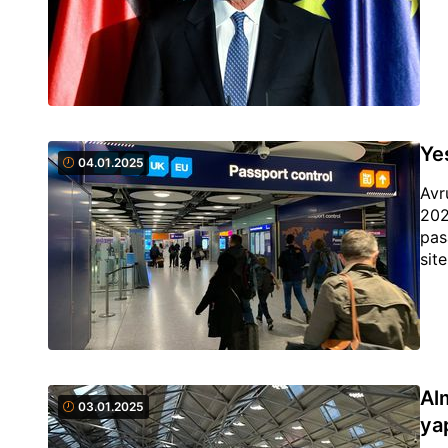
Ye
04.01.2025
Avr
202
pas
sit
Al
03.01.2025
yap