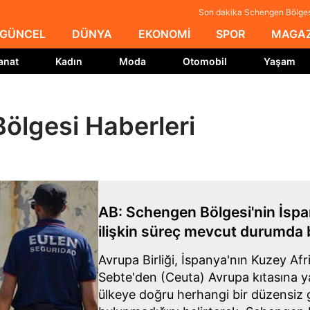
Son dakika Schengen Bölgesi
GÜNCEL
DÜNYA
EKONOMİ
SPOR
MAGAZ
anat
Kadın
Moda
Otomobil
Yaşam
ölgesi Haberleri
AB: Schengen Bölgesi'nin İspa
ilişkin süreç mevcut durumda 
Avrupa Birliği, İspanya'nın Kuzey Afr
Sebte'den (Ceuta) Avrupa kıtasına y
ülkeye doğru herhangi bir düzensiz