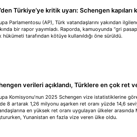
’den Türkiye’ye kritik uyarı: Schengen kapıları 
upa Parlamentosu (AP), Türk vatandaşlarını yakından ilgilen
kında bir rapor yayımladı. Raporda, kamuoyunda “gri pasapo
k hükümeti tarafından kötüye kullanıldığı öne sürüldü.
engen verileri açıklandı, Türklere en çok ret ve
upa Komisyonu'nun 2025 Schengen vize istatistiklerine göre
de 8 artarak 1,26 milyonu aşarken ret oranı yüzde 14,6 sevi
andaşlarına en yüksek ret oranı uygulayan ülkeler arasında 
ştururken, Yunanistan en fazla vize veren ülke oldu.