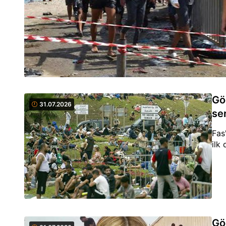
Gö
31.07.2026
ser
Fas
ilk
Gö