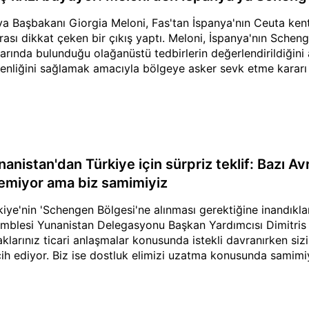
lya Başbakanı Giorgia Meloni, Fas'tan İspanya'nın Ceuta ken
rası dikkat çeken bir çıkış yaptı. Meloni, İspanya'nın Schen
larında bulunduğu olağanüstü tedbirlerin değerlendirildiğini 
enliğini sağlamak amacıyla bölgeye asker sevk etme kararı 
anistan'dan Türkiye için sürpriz teklif: Bazı Avr
temiyor ama biz samimiyiz
kiye'nin 'Schengen Bölgesi'ne alınması gerektiğine inandıkla
mblesi Yunanistan Delegasyonu Başkan Yardımcısı Dimitris K
aklarınız ticari anlaşmalar konusunda istekli davranırken s
cih ediyor. Biz ise dostluk elimizi uzatma konusunda samimiyi