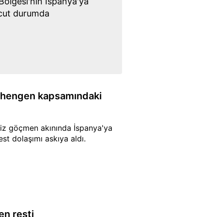
Bölgesi'nin İspanya'ya
vcut durumda
Schengen kapsamındaki
siz göçmen akınında İspanya'ya
st dolaşımı askıya aldı.
en resti