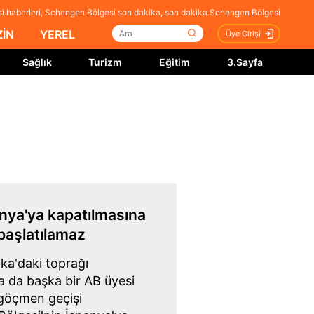
 haberleri, Schengen Bölgesi son dakika, son dakika Schengen Bölgesi
İN
YEREL
Üye Girişi
Sağlık
Turizm
Eğitim
3.Sayfa
nya'ya kapatılmasına
başlatılamaz
ika'daki toprağı
a da başka bir AB üyesi
 göçmen geçişi