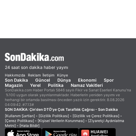
24 saat son dakika haber yayını
Hakkımızda
Reklam
İletişim
Künye
Son Dakika
Güncel
Dünya
Ekonomi
Spor
Magazin
Yerel
Politika
Namaz Vakitleri
SonDakika.com Haber Portalı 5846 sayılı Fikir ve Sanat Eserleri Kanunu'na
%100 uygun olarak yayınlanmaktadır. Haberlerin yeniden yayımı ve
herhangi bir ortamda basılması önceden yazılı izin gerektirir. 8.08.2026
04:09:42. #7.13#
SON DAKİKA:
Çin'den DTÖ'ye Çok Taraflılık Çağrısı - Son Dakika
[Kullanım Şartları]
-
[Gizlilik Politikası]
-
[Gizlilik ve Çerez Politikası]
-
[Çerez Politikası]
-
[Kişisel Verilerin Korunması]
-
[Ziyaretçi Aydınlatma
Metni]
-
[Hata Bildir]