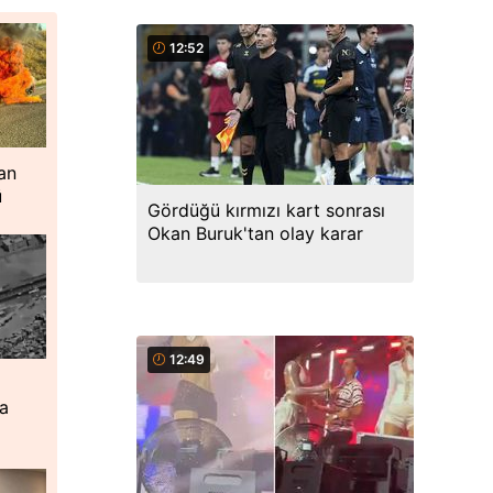
12:52
an
ü
Gördüğü kırmızı kart sonrası
Okan Buruk'tan olay karar
12:49
ta