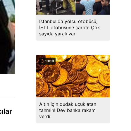
İstanbul'da yolcu otobüsü,
İETT otobüsüne çarptı! Çok
sayıda yaralı var
13:10
Altın için dudak uçuklatan
ılar
tahmin! Dev banka rakam
verdi