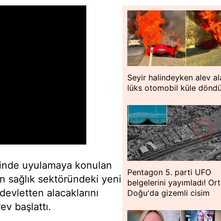
Seyir halindeyken alev al
lüks otomobil küle dönd
elinde uyulamaya konulan
Pentagon 5. parti UFO
n sağlık sektöründeki yeni
belgelerini yayımladı! Or
devletten alacaklarını
Doğu'da gizemli cisim
ev başlattı.