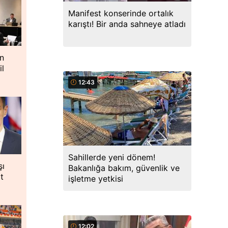
Manifest konserinde ortalık
karıştı! Bir anda sahneye atladı
n
il
12:43
Sahillerde yeni dönem!
şı
Bakanlığa bakım, güvenlik ve
t
işletme yetkisi
12:02