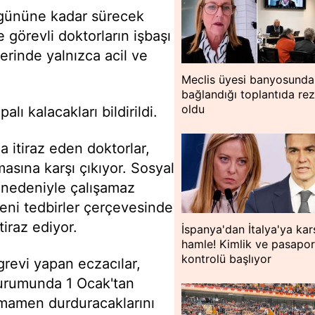
gününe kadar sürecek
görevli doktorların işbaşı
rinde yalnızca acil ve
Meclis üyesi banyosunda
bağlandığı toplantıda rez
oldu
ı kalacakları bildirildi.
 itiraz eden doktorlar,
asına karşı çıkıyor. Sosyal
 nedeniyle çalışamaz
yeni tedbirler çerçevesinde
tiraz ediyor.
İspanya'dan İtalya'ya kar
hamle! Kimlik ve pasapor
kontrolü başlıyor
grevi yapan eczacılar,
durumunda 1 Ocak'tan
tamamen durduracaklarını