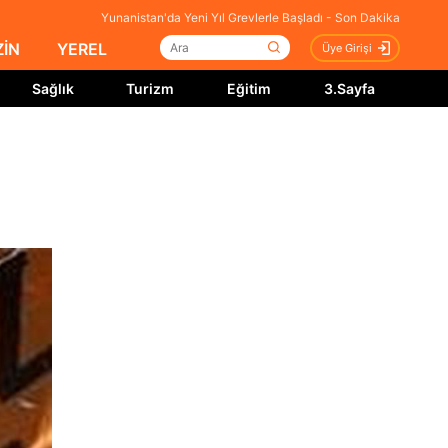
Yunanistan'da Yeni Yıl Grevlerle Başladı - Son Dakika
İN
YEREL
Üye Girişi
Sağlık
Turizm
Eğitim
3.Sayfa