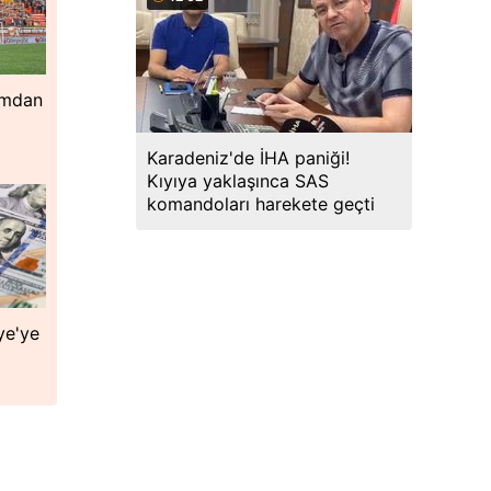
ımdan
Karadeniz'de İHA paniği!
Kıyıya yaklaşınca SAS
komandoları harekete geçti
ye'ye