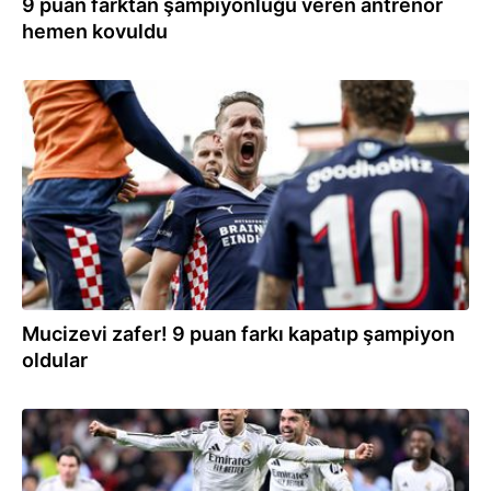
9 puan farktan şampiyonluğu veren antrenör
hemen kovuldu
18.05.2025
Mucizevi zafer! 9 puan farkı kapatıp şampiyon
oldular
13.03.2025