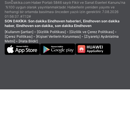
SonDakika.com Haber Portalı 5846 sayılı Fikir ve Sanat Eserleri Kanunu'na
%100 uygun olarak yayınlanmaktadır. Haberlerin yeniden yayımı ve
herhangi bir ortamda basılması önceden yazılı izin gerektirir. 7.08.2026
01:56:37. #7.12#
SON DAKİKA:
Son dakika Eindhoven haberleri, Eindhoven son dakika
haber, Eindhoven son dakika, son dakika Eindhoven
[Kullanım Şartları]
-
[Gizlilik Politikası]
-
[Gizlilik ve Çerez Politikası]
-
[Çerez Politikası]
-
[Kişisel Verilerin Korunması]
-
[Ziyaretçi Aydınlatma
Metni]
-
[Hata Bildir]