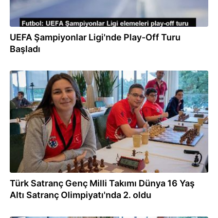
UEFA Şampiyonlar Ligi'nde Play-Off Turu
Başladı
18.08.2023
Türk Satranç Genç Milli Takımı Dünya 16 Yaş
Altı Satranç Olimpiyatı'nda 2. oldu