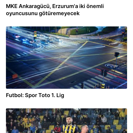
MKE Ankaragücü, Erzurum'a iki önemli
oyuncusunu götüremeyecek
20.02.2022
Futbol: Spor Toto 1. Lig
06.11.2021