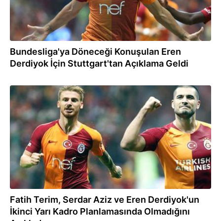
Bundesliga'ya Döneceği Konuşulan Eren
Derdiyok İçin Stuttgart'tan Açıklama Geldi
03.01.2019
Fatih Terim, Serdar Aziz ve Eren Derdiyok'un
İkinci Yarı Kadro Planlamasında Olmadığını