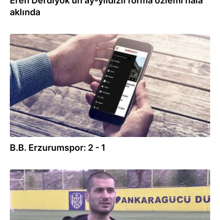
Eren Derdiyok'un ay-yıldızlı forma özlemi hala
aklında
03.10.2021
B.B. Erzurumspor: 2 - 1
02.10.2021