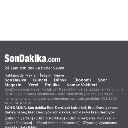
24 saat son dakika haber yayını
Hakkımızda
Reklam
İletişim
Künye
Son Dakika
Güncel
Dünya
Ekonomi
Spor
Magazin
Yerel
Politika
Namaz Vakitleri
SonDakika.com Haber Portalı 5846 sayılı Fikir ve Sanat Eserleri Kanunu'na
%100 uygun olarak yayınlanmaktadır. Haberlerin yeniden yayımı ve
herhangi bir ortamda basılması önceden yazılı izin gerektirir. 7.08.2026
14:28:14. #7.13#
SON DAKİKA:
Son dakika Eren Derdiyok haberleri, Eren Derdiyok son
dakika haber, Eren Derdiyok son dakika, son dakika Eren Derdiyok
[Kullanım Şartları]
-
[Gizlilik Politikası]
-
[Gizlilik ve Çerez Politikası]
-
[Çerez Politikası]
-
[Kişisel Verilerin Korunması]
-
[Ziyaretçi Aydınlatma
Metni]
-
[Hata Bildir]