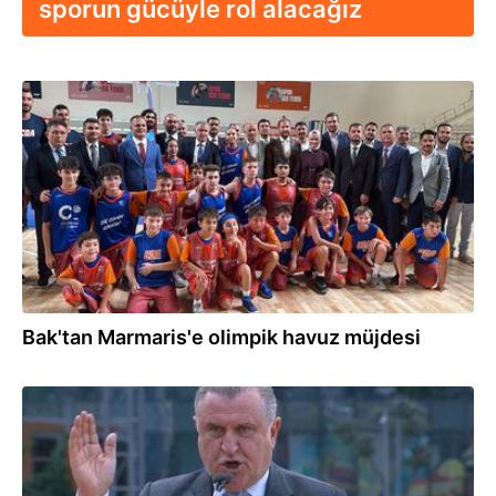
sporun gücüyle rol alacağız
11.07.2026
Bak'tan Marmaris'e olimpik havuz müjdesi
23.04.2026