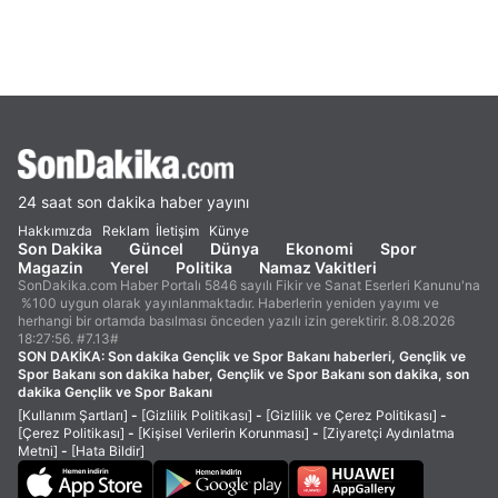
24 saat son dakika haber yayını
Hakkımızda
Reklam
İletişim
Künye
Son Dakika
Güncel
Dünya
Ekonomi
Spor
Magazin
Yerel
Politika
Namaz Vakitleri
SonDakika.com Haber Portalı 5846 sayılı Fikir ve Sanat Eserleri Kanunu'na
%100 uygun olarak yayınlanmaktadır. Haberlerin yeniden yayımı ve
herhangi bir ortamda basılması önceden yazılı izin gerektirir. 8.08.2026
18:27:56. #7.13#
SON DAKİKA:
Son dakika Gençlik ve Spor Bakanı haberleri, Gençlik ve
Spor Bakanı son dakika haber, Gençlik ve Spor Bakanı son dakika, son
dakika Gençlik ve Spor Bakanı
[Kullanım Şartları]
-
[Gizlilik Politikası]
-
[Gizlilik ve Çerez Politikası]
-
[Çerez Politikası]
-
[Kişisel Verilerin Korunması]
-
[Ziyaretçi Aydınlatma
Metni]
-
[Hata Bildir]