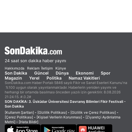
24 saat son dakika haber yayını
Hakkımızda
Reklam
İletişim
Künye
Son Dakika
Güncel
Dünya
Ekonomi
Spor
Magazin
Yerel
Politika
Namaz Vakitleri
SonDakika.com Haber Portalı 5846 sayılı Fikir ve Sanat Eserleri Kanunu'na
%100 uygun olarak yayınlanmaktadır. Haberlerin yeniden yayımı ve
herhangi bir ortamda basılması önceden yazılı izin gerektirir. 8.08.2026
21:24:15. #.0.2#
SON DAKİKA:
3. Üsküdar Üniversitesi Davranış Bilimleri Fikir Festivali -
Son Dakika
[Kullanım Şartları]
-
[Gizlilik Politikası]
-
[Gizlilik ve Çerez Politikası]
-
[Çerez Politikası]
-
[Kişisel Verilerin Korunması]
-
[Ziyaretçi Aydınlatma
Metni]
-
[Hata Bildir]