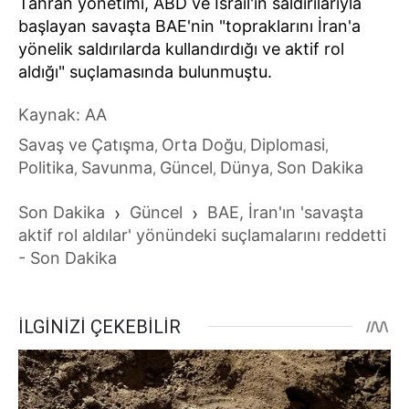
Tahran yönetimi, ABD ve İsrail'in saldırılarıyla
başlayan savaşta BAE'nin "topraklarını İran'a
yönelik saldırılarda kullandırdığı ve aktif rol
aldığı" suçlamasında bulunmuştu.
Kaynak: AA
Savaş ve Çatışma
Orta Doğu
Diplomasi
,
,
,
Politika
Savunma
Güncel
Dünya
Son Dakika
,
,
,
,
Son Dakika
›
Güncel
›
BAE, İran'ın 'savaşta
aktif rol aldılar' yönündeki suçlamalarını reddetti
- Son Dakika