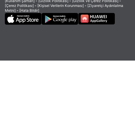
[Kullanım Şartları]
-
[Gizlilik Politikası]
-
[Gizlilik ve Çerez Politikası]
-
[Çerez Politikası]
-
[Kişisel Verilerin Korunması]
-
[Ziyaretçi Aydınlatma
Metni]
-
[Hata Bildir]