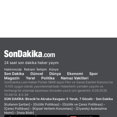
24 saat son dakika haber yayını
Hakkımızda
Reklam
İletişim
Künye
Son Dakika
Güncel
Dünya
Ekonomi
Spor
Magazin
Yerel
Politika
Namaz Vakitleri
SonDakika.com Haber Portalı 5846 sayılı Fikir ve Sanat Eserleri Kanunu'na
%100 uygun olarak yayınlanmaktadır. Haberlerin yeniden yayımı ve
herhangi bir ortamda basılması önceden yazılı izin gerektirir. 6.08.2026
10:49:14. #.0.3#
SON DAKİKA:
Birecik'te Akraba Kavgası: 5 Yaralı, 7 Gözaltı - Son Dakika
[Kullanım Şartları]
-
[Gizlilik Politikası]
-
[Gizlilik ve Çerez Politikası]
-
[Çerez Politikası]
-
[Kişisel Verilerin Korunması]
-
[Ziyaretçi Aydınlatma
Metni]
-
[Hata Bildir]