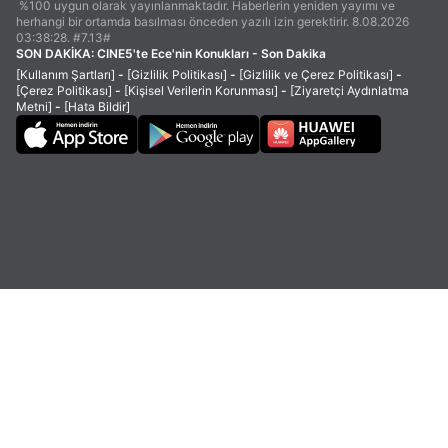
%100 uygun olarak yayınlanmaktadır. Haberlerin yeniden yayımı ve
herhangi bir ortamda basılması önceden yazılı izin gerektirir. 8.08.2026
03:38:28. #7.13#
SON DAKİKA:
CINE5'te Ece'nin Konukları - Son Dakika
[Kullanım Şartları]
-
[Gizlilik Politikası]
-
[Gizlilik ve Çerez Politikası]
-
[Çerez Politikası]
-
[Kişisel Verilerin Korunması]
-
[Ziyaretçi Aydınlatma
Metni]
-
[Hata Bildir]