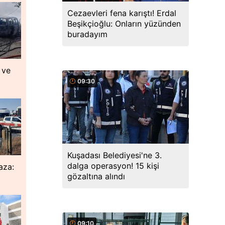
Cezaevleri fena karıştı! Erdal
Beşikçioğlu: Onların yüzünden
buradayım
 ve
09:30
Kuşadası Belediyesi'ne 3.
dalga operasyon! 15 kişi
aza:
gözaltına alındı
09:10