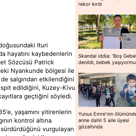
rekor kırdı
oğusundaki Ituri
da hayatını kaybedenlerin
Skandal iddia: 'Boş Gebel
ümet Sözcüsü Patrick
denildi, bebek yaşıyormu
deki Nyankunde bölgesi ile
de salgından etkilendiğini
spit edildiğini, Kuzey-Kivu
yıtlara geçtiğini söyledi.
5'e, yaşamını yitirenlerin
Yunus Emre'nin ölümünd
gının kontrol altına
anne dahil 5 aile üyesi
gözaltında
nı sürdürdüğünü vurgulayan