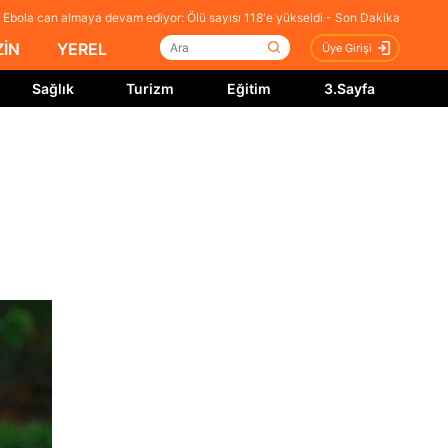
Ebola can almaya devam ediyor: Ölü sayısı 118'e yükseldi - Son Dakika
İN
YEREL
Üye Girişi
Sağlık
Turizm
Eğitim
3.Sayfa