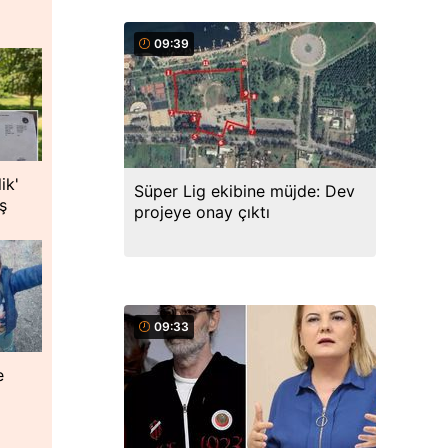
09:39
ik'
Süper Lig ekibine müjde: Dev
ş
projeye onay çıktı
09:33
e