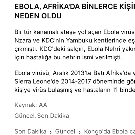
EBOLA, AFRİKA'DA BİNLERCE Kİ
NEDEN OLDU
Bir tür kanamalı ateşe yol açan Ebola virüs
Nzara ve KDC'nin Yambuku kentlerinde eş z
çıkmıştı. KDC'deki salgın, Ebola Nehri yakı
için hastalığa bu nehrin ismi verilmişti.
Ebola virüsü, Aralık 2013'te Batı Afrika'da 
Sierra Leone'de 2014-2017 döneminde gör
kişiye virüs bulaşmış ve hastaların 11 bind
Kaynak: AA
Güncel
Son Dakika
,
Son Dakika
Güncel
Kongo'da Ebola c
›
›