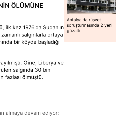
ŞİNİN ÖLÜMÜNE
Antalya'da rüşvet
soruşturmasında 2 yeni
ü, ilk kez 1976'da Sudan'ın
gözaltı
amanlı salgınlarla ortaya
nında bir köyde başladığı
yayılmıştı. Gine, Liberya ve
ülen salgında 30 bin
en fazlası ölmüştü.
an almaya devam ediyor: