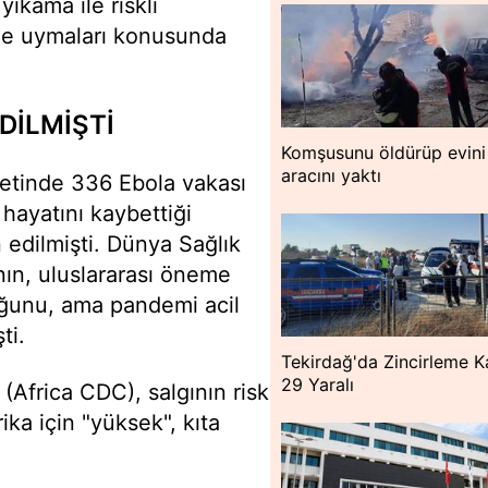
ıkama ile riskli
ine uymaları konusunda
DİLMİŞTİ
Komşusunu öldürüp evini
aracını yaktı
letinde 336 Ebola vakası
 hayatını kaybettiği
 edilmişti. Dünya Sağlık
ın, uluslararası öneme
uğunu, ama pandemi acil
ti.
Tekirdağ'da Zincirleme K
29 Yaralı
(Africa CDC), salgının risk
ka için "yüksek", kıta