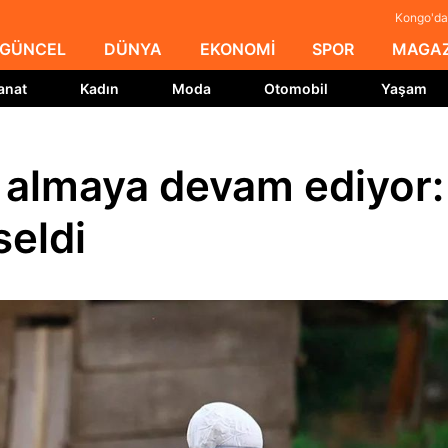
Kongo'da 
GÜNCEL
DÜNYA
EKONOMİ
SPOR
MAGAZ
anat
Kadın
Moda
Otomobil
Yaşam
 almaya devam ediyor:
seldi