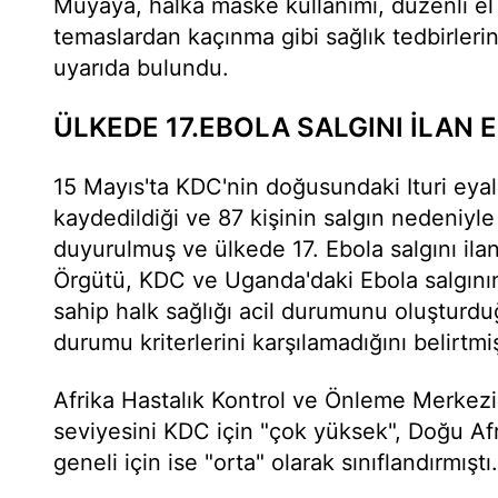
Muyaya, halka maske kullanımı, düzenli el y
temaslardan kaçınma gibi sağlık tedbirler
uyarıda bulundu.
ÜLKEDE 17.EBOLA SALGINI İLAN E
15 Mayıs'ta KDC'nin doğusundaki Ituri eya
kaydedildiği ve 87 kişinin salgın nedeniyle
duyurulmuş ve ülkede 17. Ebola salgını ilan
Örgütü, KDC ve Uganda'daki Ebola salgının
sahip halk sağlığı acil durumunu oluşturd
durumu kriterlerini karşılamadığını belirtmiş
Afrika Hastalık Kontrol ve Önleme Merkezi 
seviyesini KDC için "çok yüksek", Doğu Afri
geneli için ise "orta" olarak sınıflandırmıştı.