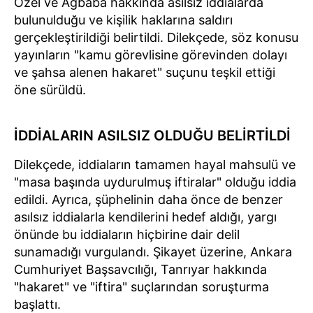
Özel ve Ağbaba hakkında asılsız iddialarda
bulunulduğu ve kişilik haklarına saldırı
gerçekleştirildiği belirtildi. Dilekçede, söz konusu
yayınların "kamu görevlisine görevinden dolayı
ve şahsa alenen hakaret" suçunu teşkil ettiği
öne sürüldü.
İDDİALARIN ASILSIZ OLDUĞU BELİRTİLDİ
Dilekçede, iddiaların tamamen hayal mahsulü ve
"masa başında uydurulmuş iftiralar" olduğu iddia
edildi. Ayrıca, şüphelinin daha önce de benzer
asılsız iddialarla kendilerini hedef aldığı, yargı
önünde bu iddiaların hiçbirine dair delil
sunamadığı vurgulandı. Şikayet üzerine, Ankara
Cumhuriyet Başsavcılığı, Tanrıyar hakkında
"hakaret" ve "iftira" suçlarından soruşturma
başlattı.