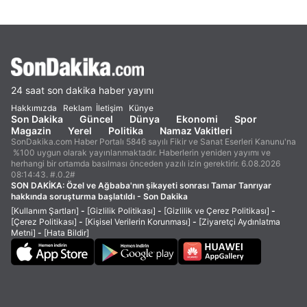
24 saat son dakika haber yayını
Hakkımızda
Reklam
İletişim
Künye
Son Dakika
Güncel
Dünya
Ekonomi
Spor
Magazin
Yerel
Politika
Namaz Vakitleri
SonDakika.com Haber Portalı 5846 sayılı Fikir ve Sanat Eserleri Kanunu'na
%100 uygun olarak yayınlanmaktadır. Haberlerin yeniden yayımı ve
herhangi bir ortamda basılması önceden yazılı izin gerektirir. 6.08.2026
08:14:43. #.0.2#
SON DAKİKA:
Özel ve Ağbaba'nın şikayeti sonrası Tamar Tanrıyar
hakkında soruşturma başlatıldı - Son Dakika
[Kullanım Şartları]
-
[Gizlilik Politikası]
-
[Gizlilik ve Çerez Politikası]
-
[Çerez Politikası]
-
[Kişisel Verilerin Korunması]
-
[Ziyaretçi Aydınlatma
Metni]
-
[Hata Bildir]