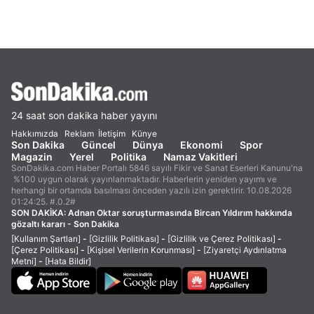
24 saat son dakika haber yayını
Hakkımızda
Reklam
İletişim
Künye
Son Dakika
Güncel
Dünya
Ekonomi
Spor
Magazin
Yerel
Politika
Namaz Vakitleri
SonDakika.com Haber Portalı 5846 sayılı Fikir ve Sanat Eserleri Kanunu'na
%100 uygun olarak yayınlanmaktadır. Haberlerin yeniden yayımı ve
herhangi bir ortamda basılması önceden yazılı izin gerektirir. 10.08.2026
01:24:25. #.0.2#
SON DAKİKA:
Adnan Oktar soruşturmasında Bircan Yıldırım hakkında
gözaltı kararı - Son Dakika
[Kullanım Şartları]
-
[Gizlilik Politikası]
-
[Gizlilik ve Çerez Politikası]
-
[Çerez Politikası]
-
[Kişisel Verilerin Korunması]
-
[Ziyaretçi Aydınlatma
Metni]
-
[Hata Bildir]