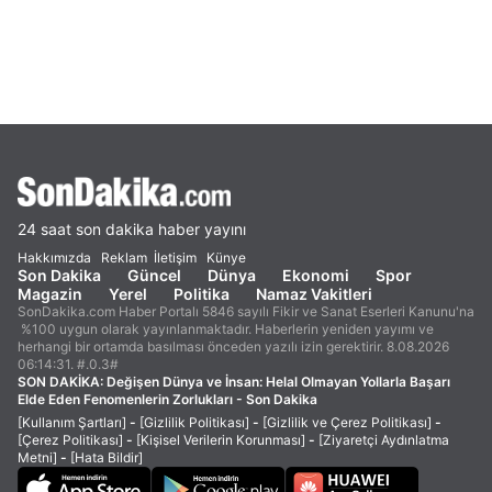
24 saat son dakika haber yayını
Hakkımızda
Reklam
İletişim
Künye
Son Dakika
Güncel
Dünya
Ekonomi
Spor
Magazin
Yerel
Politika
Namaz Vakitleri
SonDakika.com Haber Portalı 5846 sayılı Fikir ve Sanat Eserleri Kanunu'na
%100 uygun olarak yayınlanmaktadır. Haberlerin yeniden yayımı ve
herhangi bir ortamda basılması önceden yazılı izin gerektirir. 8.08.2026
06:14:31. #.0.3#
SON DAKİKA:
Değişen Dünya ve İnsan: Helal Olmayan Yollarla Başarı
Elde Eden Fenomenlerin Zorlukları - Son Dakika
[Kullanım Şartları]
-
[Gizlilik Politikası]
-
[Gizlilik ve Çerez Politikası]
-
[Çerez Politikası]
-
[Kişisel Verilerin Korunması]
-
[Ziyaretçi Aydınlatma
Metni]
-
[Hata Bildir]