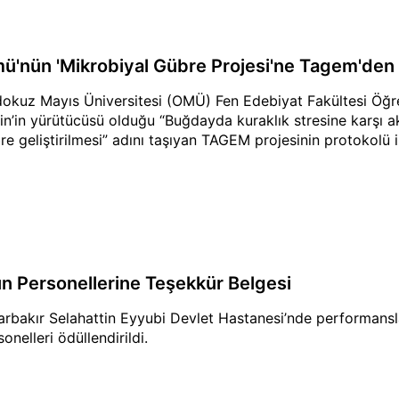
ü'nün 'Mikrobiyal Gübre Projesi'ne Tagem'den
okuz Mayıs Üniversitesi (OMÜ) Fen Edebiyat Fakültesi Öğre
in’in yürütücüsü olduğu “Buğdayda kuraklık stresine karşı a
re geliştirilmesi” adını taşıyan TAGEM projesinin protokolü 
ın Personellerine Teşekkür Belgesi
arbakır Selahattin Eyyubi Devlet Hastanesi’nde performansl
onelleri ödüllendirildi.