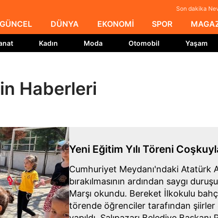
Son dakika Nev
GÜNCEL
DÜNYA
EKONOMİ
SPOR
MAGAZ
anat
Kadın
Moda
Otomobil
Yaşam
n Haberleri
Yeni Eğitim Yılı Töreni Coşkuyl
Cumhuriyet Meydanı'ndaki Atatürk A
bırakılmasının ardından saygı duruşu
Marşı okundu. Bereket İlkokulu ba
törende öğrenciler tarafından şiirler 
yapıldı. Salıpazarı Belediye Başkanı 