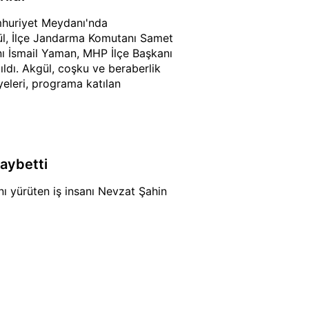
mhuriyet Meydanı'nda
ül, İlçe Jandarma Komutanı Samet
anı İsmail Yaman, MHP İlçe Başkanı
ıldı. Akgül, coşku ve beraberlik
yeleri, programa katılan
aybetti
ı yürüten iş insanı Nevzat Şahin