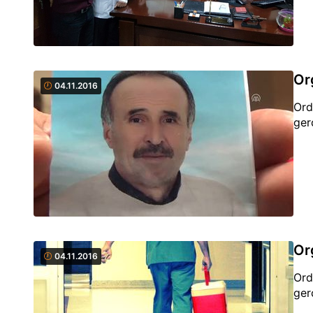
Or
04.11.2016
Ord
ger
Or
04.11.2016
Ord
ger