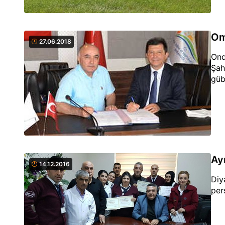
Om
27.06.2018
Ond
Şah
güb
Ay
14.12.2016
Diy
pers