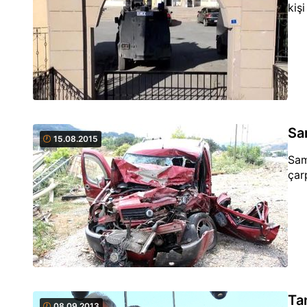
kiş
Sa
15.08.2015
Sam
çar
Ta
08.09.2013