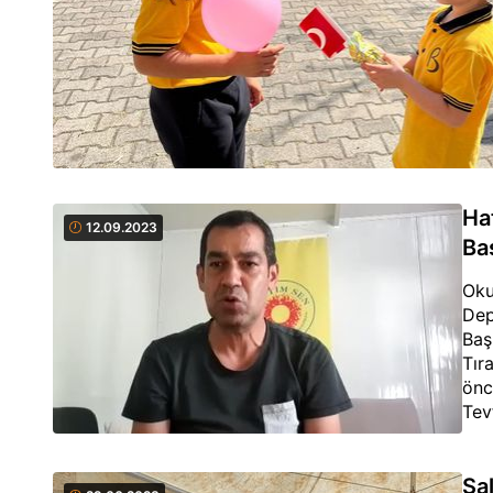
Ha
12.09.2023
Baş
Oku
Dep
Baş
Tır
önc
Tev
Vil
ede
Sa