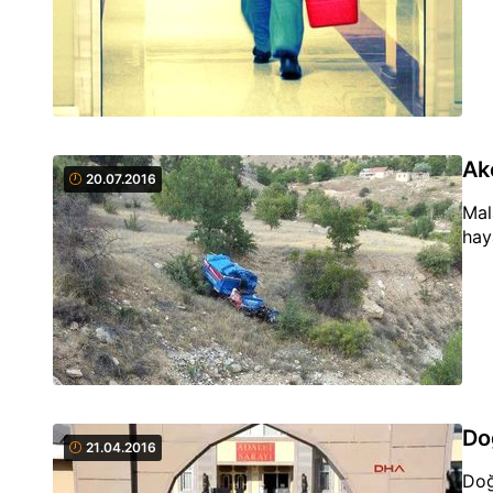
Ak
20.07.2016
Mal
hay
Do
21.04.2016
Doğ