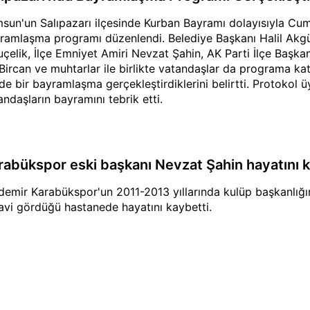
sun'un Salıpazarı ilçesinde Kurban Bayramı dolayısıyla Cu
ramlaşma programı düzenlendi. Belediye Başkanı Halil Akg
uçelik, İlçe Emniyet Amiri Nevzat Şahin, AK Parti İlçe Başk
 Bircan ve muhtarlar ile birlikte vatandaşlar da programa kat
nde bir bayramlaşma gerçekleştirdiklerini belirtti. Protokol ü
andaşların bayramını tebrik etti.
rabükspor eski başkanı Nevzat Şahin hayatını k
demir Karabükspor'un 2011-2013 yıllarında kulüp başkanlığın
avi gördüğü hastanede hayatını kaybetti.