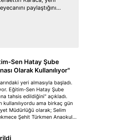
eyecanını paylaştığını
ılı diledi. İlçe Milli
im öğretim yılının
nu yaşadıklarını söyledi.
e sona erdi. Törene İlçe
 Kuka, İlçe Emniyet
Müdürü Ali Savaş ile
ğitim-Sen Hatay Şube
nası Olarak Kullanılıyor"
rındaki yeri almasıyla başladı.
yor. Eğitim-Sen Hatay Şube
a tahsis edildiğini" açıkladı.
an kullanılıyordu ama birkaç gün
iyet Müdürlüğü olarak; Selim
Çekmece Şehit Türkmen Anaokulu
ıkları binanın tadilatının devam
iyorlar" dedi.
ildi