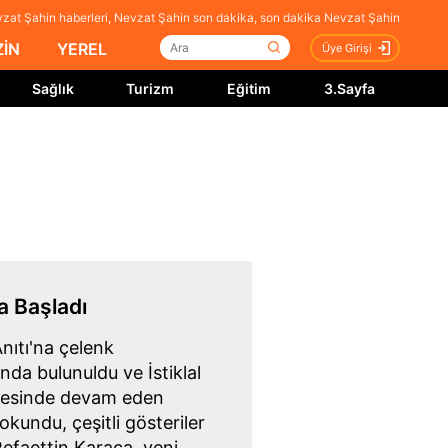
zat Şahin haberleri, Nevzat Şahin son dakika, son dakika Nevzat Şahin
İN
YEREL
Üye Girişi
Sağlık
Turizm
Eğitim
3.Sayfa
a Başladı
nıtı'na çelenk
nda bulunuldu ve İstiklal
hçesinde devam eden
okundu, çeşitli gösteriler
Refaettin Karaca, yeni