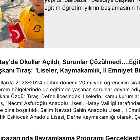
eğitim öğretim yılının başlamasının h
belirterek, huzurlu ve başarılı bir ders y
Eğitim Müdürü Ali Savaş da yeni eğit
başlamasının heyecanını ve mutluluğu
Tören, Karaca'nın çaldığı ders zili il
Jandarma Komutanı Üsteğmen Osman
Amiri Nevzat Şahin, İlçe Milli Eğitim 
tay'da Okullar Açıldı, Sorunlar Çözülmedi....E
öğretmenler ve öğrenciler katıldı.
kanı Tıraş: "Liseler, Kaymakamlık, İl Emniyet Bi
llarda 2023-2024 eğitim dönemi 20 milyon öğrencinin sırala
rem bölgelerinde de eğitimde yaşanan sorunlar devam edi
kanı Özgür Tıraş, Defne ilçesindeki liselerin "kamu kurumların
aş, "Necmi Asfuroğlu Anadolu Lisesi, Hatay Valiliği tarafınd
e bina boşaltıldı. Selim Nevzat Şahin Anadolu Lisesi, İl Emn
fik Eskiocak Anadolu Lisesi, Defne Kaymakamlığı olarak, 
ayet karakolu olarak kullanılıyor maalesef. Yetkililer, kulland
ceğini ya da yeni binanın yapılacağını gerekçe olarak göster
lıpazarı'nda Bayramlaşma Programı Gerçekleştir