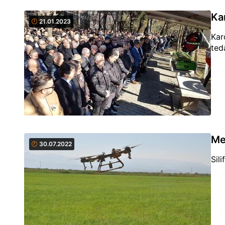
Ka
21.01.2023
Kar
ted
Mer
30.07.2022
Sili