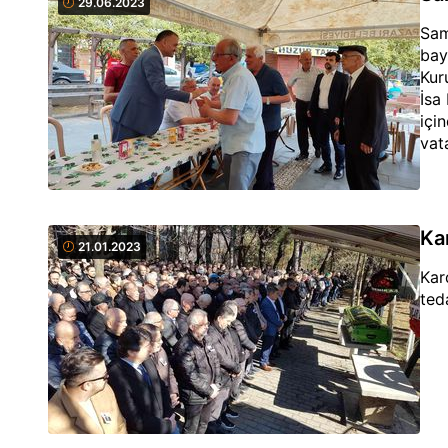
29.06.2023
Sam
bay
Kur
İsa
içi
vat
Ka
21.01.2023
Kar
ted