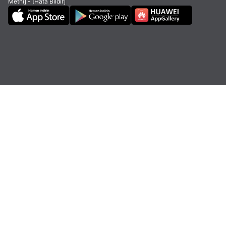
Metni]
-
[Hata Bildir]