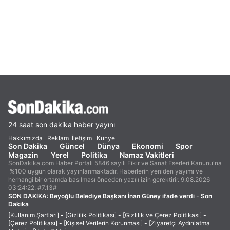
24 saat son dakika haber yayını
Hakkımızda
Reklam
İletişim
Künye
Son Dakika
Güncel
Dünya
Ekonomi
Spor
Magazin
Yerel
Politika
Namaz Vakitleri
SonDakika.com Haber Portalı 5846 sayılı Fikir ve Sanat Eserleri Kanunu'na
%100 uygun olarak yayınlanmaktadır. Haberlerin yeniden yayımı ve
herhangi bir ortamda basılması önceden yazılı izin gerektirir. 9.08.2026
03:24:22. #7.13#
SON DAKİKA:
Beyoğlu Belediye Başkanı İnan Güney ifade verdi - Son
Dakika
[Kullanım Şartları]
-
[Gizlilik Politikası]
-
[Gizlilik ve Çerez Politikası]
-
[Çerez Politikası]
-
[Kişisel Verilerin Korunması]
-
[Ziyaretçi Aydınlatma