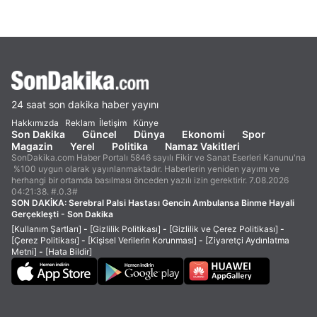
24 saat son dakika haber yayını
Hakkımızda
Reklam
İletişim
Künye
Son Dakika
Güncel
Dünya
Ekonomi
Spor
Magazin
Yerel
Politika
Namaz Vakitleri
SonDakika.com Haber Portalı 5846 sayılı Fikir ve Sanat Eserleri Kanunu'na
%100 uygun olarak yayınlanmaktadır. Haberlerin yeniden yayımı ve
herhangi bir ortamda basılması önceden yazılı izin gerektirir. 7.08.2026
04:21:38. #.0.3#
SON DAKİKA:
Serebral Palsi Hastası Gencin Ambulansa Binme Hayali
Gerçekleşti - Son Dakika
[Kullanım Şartları]
-
[Gizlilik Politikası]
-
[Gizlilik ve Çerez Politikası]
-
[Çerez Politikası]
-
[Kişisel Verilerin Korunması]
-
[Ziyaretçi Aydınlatma
Metni]
-
[Hata Bildir]