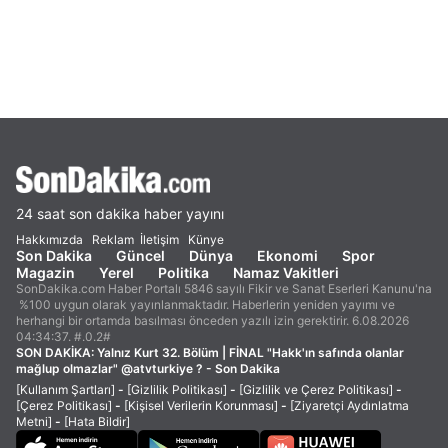
24 saat son dakika haber yayını
Hakkımızda
Reklam
İletişim
Künye
Son Dakika
Güncel
Dünya
Ekonomi
Spor
Magazin
Yerel
Politika
Namaz Vakitleri
SonDakika.com Haber Portalı 5846 sayılı Fikir ve Sanat Eserleri Kanunu'na
%100 uygun olarak yayınlanmaktadır. Haberlerin yeniden yayımı ve
herhangi bir ortamda basılması önceden yazılı izin gerektirir. 6.08.2026
04:34:37. #.0.2#
SON DAKİKA:
Yalnız Kurt 32. Bölüm | FİNAL "Hakk'ın safında olanlar
mağlup olmazlar" @atvturkiye ? - Son Dakika
[Kullanım Şartları]
-
[Gizlilik Politikası]
-
[Gizlilik ve Çerez Politikası]
-
[Çerez Politikası]
-
[Kişisel Verilerin Korunması]
-
[Ziyaretçi Aydınlatma
Metni]
-
[Hata Bildir]