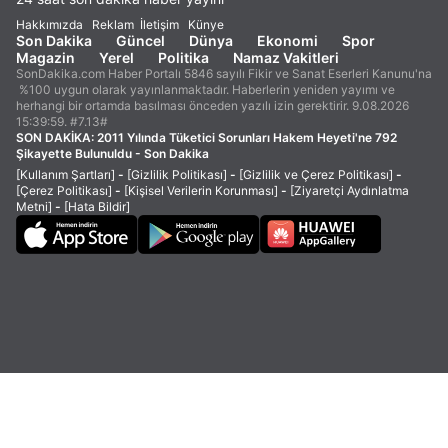
Hakkımızda
Reklam
İletişim
Künye
Son Dakika
Güncel
Dünya
Ekonomi
Spor
Magazin
Yerel
Politika
Namaz Vakitleri
SonDakika.com Haber Portalı 5846 sayılı Fikir ve Sanat Eserleri Kanunu'na
%100 uygun olarak yayınlanmaktadır. Haberlerin yeniden yayımı ve
herhangi bir ortamda basılması önceden yazılı izin gerektirir. 9.08.2026
15:39:59. #7.13#
SON DAKİKA:
2011 Yılında Tüketici Sorunları Hakem Heyeti'ne 792
Şikayette Bulunuldu - Son Dakika
[Kullanım Şartları]
-
[Gizlilik Politikası]
-
[Gizlilik ve Çerez Politikası]
-
[Çerez Politikası]
-
[Kişisel Verilerin Korunması]
-
[Ziyaretçi Aydınlatma
Metni]
-
[Hata Bildir]