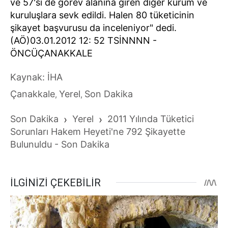
ve 57'si de görev alanına giren diğer kurum ve
kuruluşlara sevk edildi. Halen 80 tüketicinin
şikayet başvurusu da inceleniyor" dedi.
(AÖ)03.01.2012 12: 52 TSİNNNN -
ÖNCÜÇANAKKALE
Kaynak: İHA
Çanakkale
Yerel
Son Dakika
,
,
Son Dakika
›
Yerel
›
2011 Yılında Tüketici
Sorunları Hakem Heyeti'ne 792 Şikayette
Bulunuldu - Son Dakika