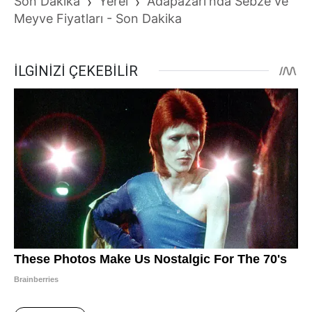
Son Dakika
›
Yerel
›
Adapazarı'nda Sebze ve
Meyve Fiyatları - Son Dakika