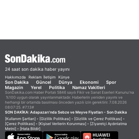
24 saat son dakika haber yayını
Hakkımızda
Reklam
İletişim
Künye
Son Dakika
Güncel
Dünya
Ekonomi
Spor
Magazin
Yerel
Politika
Namaz Vakitleri
SonDakika.com Haber Portalı 5846 sayılı Fikir ve Sanat Eserleri Kanunu'na
%100 uygun olarak yayınlanmaktadır. Haberlerin yeniden yayımı ve
herhangi bir ortamda basılması önceden yazılı izin gerektirir. 7.08.2026
08:07:25. #7.13#
SON DAKİKA:
Adapazarı'nda Sebze ve Meyve Fiyatları - Son Dakika
[Kullanım Şartları]
-
[Gizlilik Politikası]
-
[Gizlilik ve Çerez Politikası]
-
[Çerez Politikası]
-
[Kişisel Verilerin Korunması]
-
[Ziyaretçi Aydınlatma
Metni]
-
[Hata Bildir]