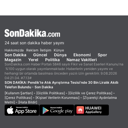
24 saat son dakika haber yayını
Hakkımızda
Reklam
İletişim
Künye
Son Dakika
Güncel
Dünya
Ekonomi
Spor
Magazin
Yerel
Politika
Namaz Vakitleri
SonDakika.com Haber Portalı 5846 sayılı Fikir ve Sanat Eserleri Kanunu'na
%100 uygun olarak yayınlanmaktadır. Haberlerin yeniden yayımı ve
herhangi bir ortamda basılması önceden yazılı izin gerektirir. 9.08.2026
04:21:34. #7.13#
SON DAKİKA:
Pendik'te Atık Ayrıştırma Tesisi'nde 30 Bin Liralık Akıllı
Telefon Bulundu - Son Dakika
[Kullanım Şartları]
-
[Gizlilik Politikası]
-
[Gizlilik ve Çerez Politikası]
-
[Çerez Politikası]
-
[Kişisel Verilerin Korunması]
-
[Ziyaretçi Aydınlatma
Metni]
-
[Hata Bildir]