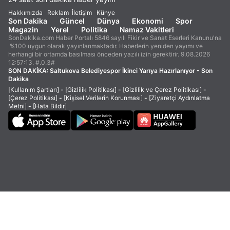
Hakkımızda
Reklam
İletişim
Künye
Son Dakika
Güncel
Dünya
Ekonomi
Spor
Magazin
Yerel
Politika
Namaz Vakitleri
SonDakika.com Haber Portalı 5846 sayılı Fikir ve Sanat Eserleri Kanunu'na
%100 uygun olarak yayınlanmaktadır. Haberlerin yeniden yayımı ve
herhangi bir ortamda basılması önceden yazılı izin gerektirir. 9.08.2026
12:57:13. #.0.3#
SON DAKİKA:
Saltukova Belediyespor İkinci Yarıya Hazırlanıyor - Son
Dakika
[Kullanım Şartları]
-
[Gizlilik Politikası]
-
[Gizlilik ve Çerez Politikası]
-
[Çerez Politikası]
-
[Kişisel Verilerin Korunması]
-
[Ziyaretçi Aydınlatma
Metni]
-
[Hata Bildir]