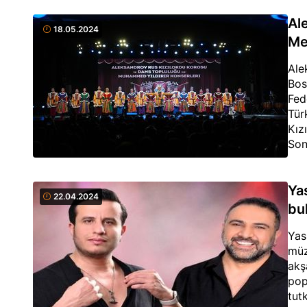
Al
18.05.2024
Me
Ale
Bos
Fed
Tür
Kız
Son
Yıl
Ya
22.04.2024
bu
Yas
müz
akş
pop
tut