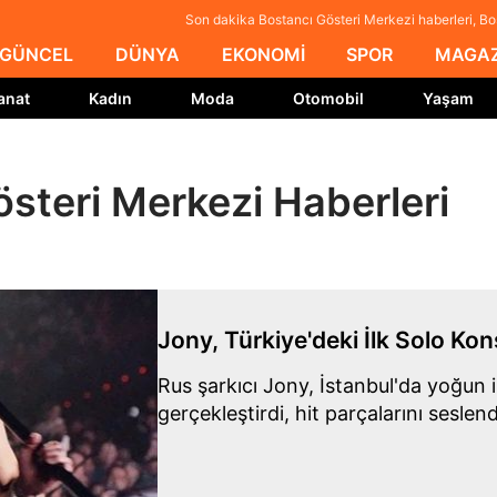
Son dakika Bostancı Gösteri Merkezi haberleri, Bo
GÜNCEL
DÜNYA
EKONOMİ
SPOR
MAGAZ
anat
Kadın
Moda
Otomobil
Yaşam
steri Merkezi Haberleri
Jony, Türkiye'deki İlk Solo Kon
Rus şarkıcı Jony, İstanbul'da yoğun il
gerçekleştirdi, hit parçalarını seslend