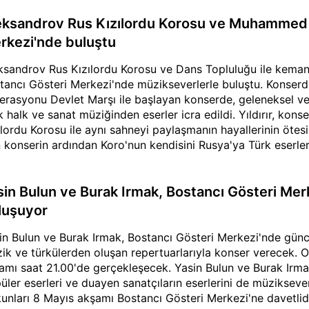
eksandrov Rus Kızılordu Korosu ve Muhammed Yı
rkezi'nde buluştu
ksandrov Rus Kızılordu Korosu ve Dans Topluluğu ile keman
tancı Gösteri Merkezi'nde müzikseverlerle buluştu. Konserde
erasyonu Devlet Marşı ile başlayan konserde, geleneksel ve 
k halk ve sanat müziğinden eserler icra edildi. Yıldırır, kon
ılordu Korosu ile aynı sahneyi paylaşmanın hayallerinin öte
 konserin ardından Koro'nun kendisini Rusya'ya Türk eserler
dırır, konserdeki Türk-Rus sentezini oluşturma süreçlerini anla
sin Bulun ve Burak Irmak, Bostancı Gösteri Mer
luşuyor
in Bulun ve Burak Irmak, Bostancı Gösteri Merkezi'nde güncel
ik ve türkülerden oluşan repertuarlarıyla konser verecek.
amı saat 21.00'de gerçekleşecek. Yasin Bulun ve Burak Irmak,
üler eserleri ve duayen sanatçıların eserlerini de müziksev
kunları 8 Mayıs akşamı Bostancı Gösteri Merkezi'ne davetlidi