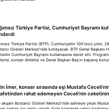
ğımsız Türkiye Partisi, Cumhuriyet Bayramı kutl
nderdi
ımsız Türkiye Partisi (BTP), Cumhuriyetin 100'üncü yılını, 2
tancı Gösteri Merkezi'nde kutlayacak. BTP Genel Başkanı H
tisinin Cumhuriyet Bayramı kutlamasına davet etti. Programda 
terisi, konser dinletisi ve Genel Başkan Baş'ın kapanış konu
lin İmer, konser sırasında eşi Mustafa Ceceli'n
yafetinden rahat edemeyen Ceceli'nin ceketinin 
 akşam Bostancı Gösteri Merkezi'nde sahneye çıkan Mustaf
an zaman zor anlar yaşadı. Eşini konserde yalnız bırakmayan