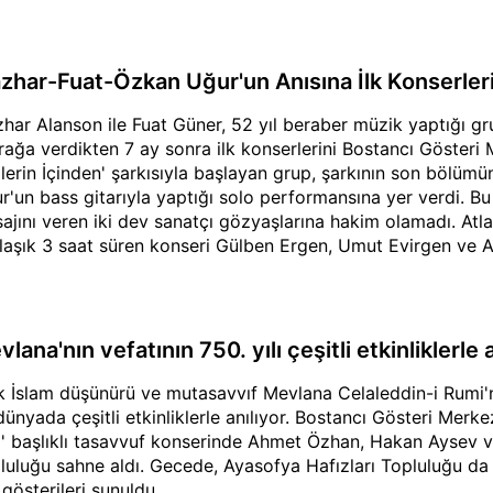
zhar-Fuat-Özkan Uğur'un Anısına İlk Konserleri
har Alanson ile Fuat Güner, 52 yıl beraber müzik yaptığı g
rağa verdikten 7 ay sonra ilk konserlerini Bostancı Gösteri 
llerin İçinden' şarkısıyla başlayan grup, şarkının son bölüm
r'un bass gitarıyla yaptığı solo performansına yer verdi. B
ajını veren iki dev sanatçı gözyaşlarına hakim olamadı. Atla
laşık 3 saat süren konseri Gülben Ergen, Umut Evirgen ve Al
enler arasındaydı.
lana'nın vefatının 750. yılı çeşitli etkinliklerle 
k İslam düşünürü ve mutasavvıf Mevlana Celaleddin-i Rumi'nin
dünyada çeşitli etkinliklerle anılıyor. Bostancı Gösteri Merke
' başlıklı tasavvuf konserinde Ahmet Özhan, Hakan Aysev ve
luluğu sahne aldı. Gecede, Ayasofya Hafızları Topluluğu da
 gösterileri sunuldu.