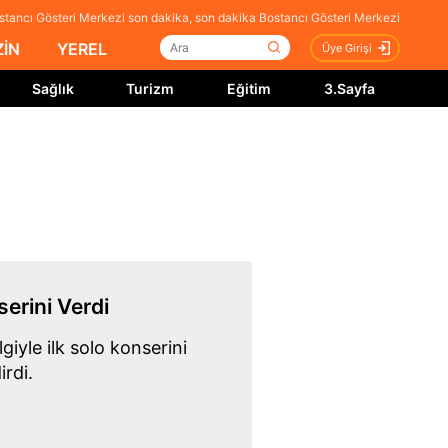
stancı Gösteri Merkezi son dakika, son dakika Bostancı Gösteri Merkezi
İN
YEREL
Üye Girişi
Sağlık
Turizm
Eğitim
3.Sayfa
serini Verdi
giyle ilk solo konserini
irdi.