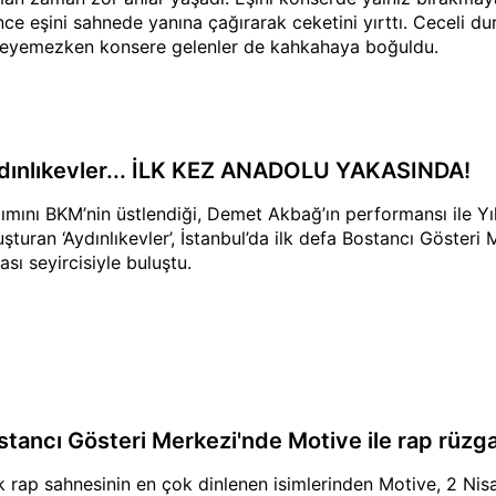
nce eşini sahnede yanına çağırarak ceketini yırttı. Ceceli du
leyemezken konsere gelenler de kahkahaya boğuldu.
dınlıkevler... İLK KEZ ANADOLU YAKASINDA!
ımını BKM’nin üstlendiği, Demet Akbağ’ın performansı ile Y
uşturan ‘Aydınlıkevler’, İstanbul’da ilk defa Bostancı Göster
ası seyircisiyle buluştu.
stancı Gösteri Merkezi'nde Motive ile rap rüzg
k rap sahnesinin en çok dinlenen isimlerinden Motive, 2 Nis