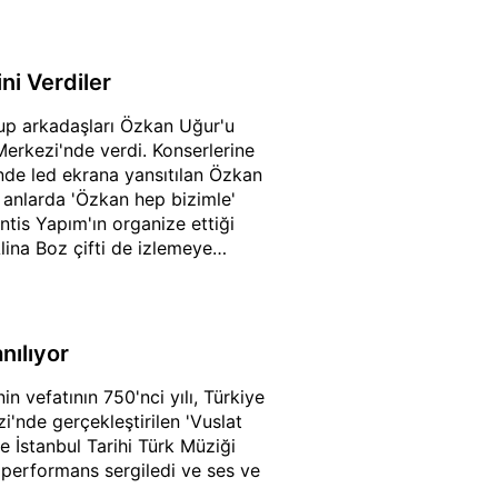
ni Verdiler
rup arkadaşları Özkan Uğur'u
Merkezi'nde verdi. Konserlerine
ünde led ekrana yansıtılan Özkan
u anlarda 'Özkan hep bizimle'
ntis Yapım'ın organize ettiği
ina Boz çifti de izlemeye
anılıyor
 vefatının 750'nci yılı, Türkiye
zi'nde gerçekleştirilen 'Vuslat
 İstanbul Tarihi Türk Müziği
 performans sergiledi ve ses ve