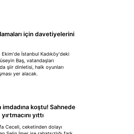
amaları için davetiyelerini
9 Ekim'de İstanbul Kadıköy'deki
üseyin Baş, vatandaşları
şiir dinletisi, halk oyunları
şması yer alacak.
in imdadına koştu! Sahnede
yırtmacını yıttı
a Ceceli, ceketinden dolayı
 Selin İmer ise rahatsızlığı fark