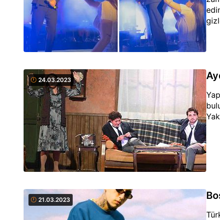
edi
giz
Ay
24.03.2023
Yap
bul
Yak
Bo
21.03.2023
Tür