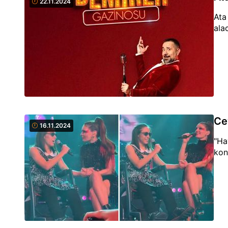
22.11.2024
Ata
ala
Ce
16.11.2024
"Ha
kon