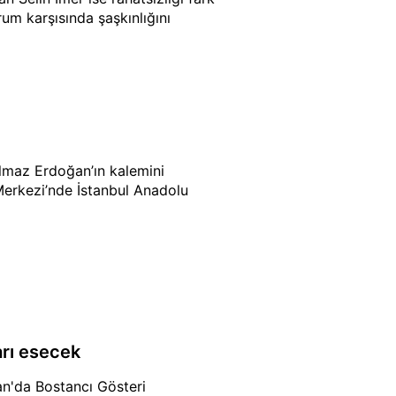
rum karşısında şaşkınlığını
ılmaz Erdoğan’ın kalemini
i Merkezi’nde İstanbul Anadolu
arı esecek
an'da Bostancı Gösteri