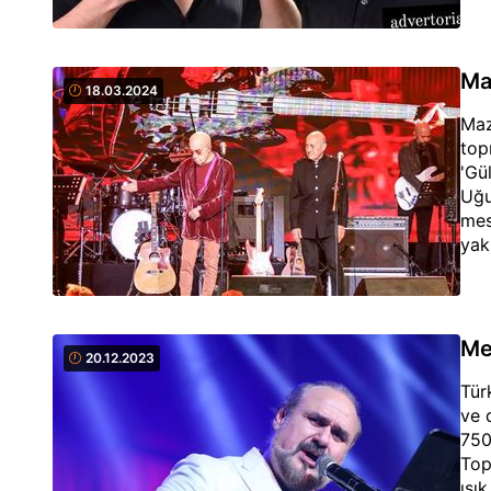
Ma
18.03.2024
Maz
top
'Gü
Uğu
mes
yak
gel
Mev
20.12.2023
Tür
ve 
750
Top
ışık