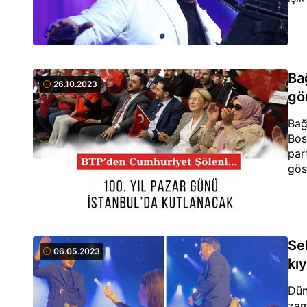
Ba
26.10.2023
gö
Bağ
Bos
par
gös
Se
06.05.2023
kı
Dün
zam