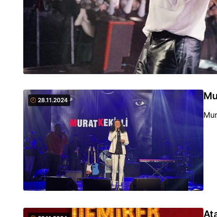
Mu
28.11.2024
Mur
At