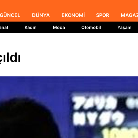
GÜNCEL
DÜNYA
EKONOMİ
SPOR
MAGAZ
anat
Kadın
Moda
Otomobil
Yaşam
ıldı