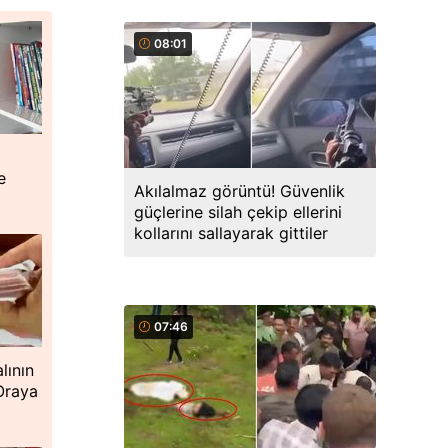
08:01
e
Akılalmaz görüntü! Güvenlik
güçlerine silah çekip ellerini
kollarını sallayarak gittiler
07:46
lının
 Oraya