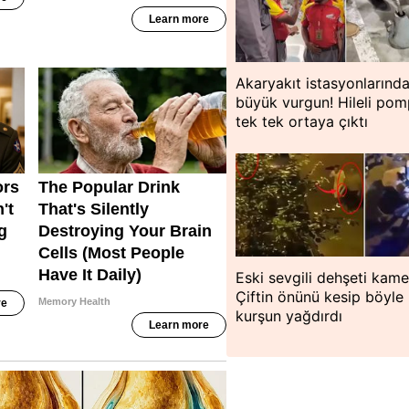
Akaryakıt istasyonlarınd
büyük vurgun! Hileli pom
tek tek ortaya çıktı
Eski sevgili dehşeti kam
Çiftin önünü kesip böyle
kurşun yağdırdı