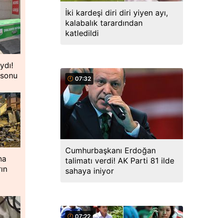
İki kardeşi diri diri yiyen ayı,
kalabalık tarardından
katledildi
ydı!
 sonu
07:32
Cumhurbaşkanı Erdoğan
na
talimatı verdi! AK Parti 81 ilde
ın
sahaya iniyor
07:22