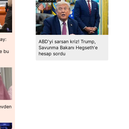
lay:
ABD'yi sarsan kriz! Trump,
Savunma Bakanı Hegseth'e
de bu
hesap sordu
 evden