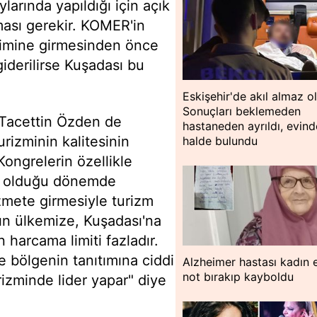
larında yapıldığı için açık
lması gerekir. KOMER'in
vimine girmesinden önce
iderilirse Kuşadası bu
Eskişehir'de akıl almaz o
Sonuçları beklemeden
 Tacettin Özden de
hastaneden ayrıldı, evin
rizminin kalitesinin
halde bulundu
Kongrelerin özellikle
şük olduğu dönemde
zmete girmesiyle turizm
ın ülkemize, Kuşadası'na
 harcama limiti fazladır.
de bölgenin tanıtımına ciddi
Alzheimer hastası kadın
not bırakıp kayboldu
izminde lider yapar" diye