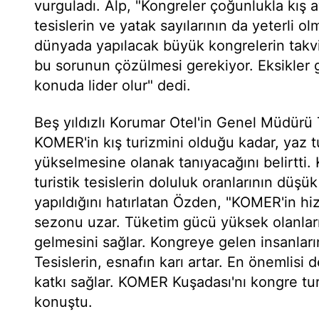
vurguladı. Alp, "Kongreler çoğunlukla kış ay
tesislerin ve yatak sayılarının da yeterli o
dünyada yapılacak büyük kongrelerin tak
bu sorunun çözülmesi gerekiyor. Eksikler g
konuda lider olur" dedi.
Beş yıldızlı Korumar Otel'in Genel Müdürü
KOMER'in kış turizmini olduğu kadar, yaz tu
yükselmesine olanak tanıyacağını belirtti. 
turistik tesislerin doluluk oranlarının dü
yapıldığını hatırlatan Özden, "KOMER'in hi
sezonu uzar. Tüketim gücü yüksek olanlar
gelmesini sağlar. Kongreye gelen insanların
Tesislerin, esnafın karı artar. En önemlisi 
katkı sağlar. KOMER Kuşadası'nı kongre tur
konuştu.