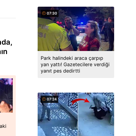
07:30
nda,
nın
Park halindeki araca çarpıp
yan yattı! Gazetecilere verdiği
yanıt pes dedirtti
07:24
aki
ı