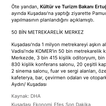
Öte yandan,
Kültür ve Turizm Bakanı
Ertu
ayında Kuşadası'na yaptığı ziyarette Pamuc
yapılmasının planlandığını açıklamıştı.
50 BİN METREKARELİK MERKEZ
Kuşadası'nda 1 milyon metrekareyi aşkın 
Vadisi'nde KOMER'in 50 bin metrekarelik ka
Merkezde, 3 bin 415 kişilik oditoryum, bin 
830 kişilik konferans salonu, 20 çeşitli kap
2 sinema salonu, fuar ve sergi alanları, öz
kafeterya, bar, çevirmen odaları ve otopark
Aydın/ Kuşadası
Kaynak: DHA
Kuşadası
Ekonomi
Efes
Son Dakika
,
,
,