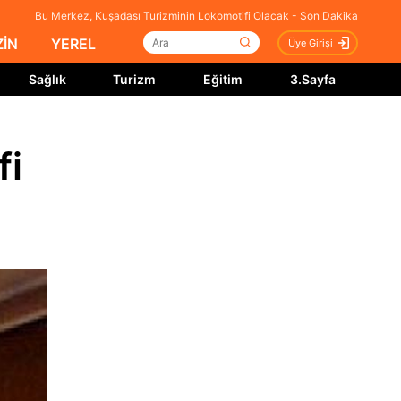
Bu Merkez, Kuşadası Turizminin Lokomotifi Olacak - Son Dakika
İN
YEREL
Üye Girişi
Sağlık
Turizm
Eğitim
3.Sayfa
fi