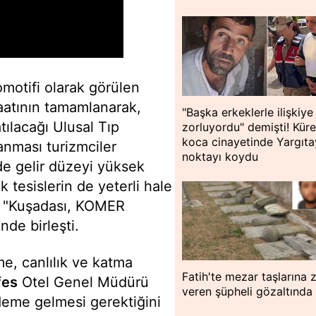
omotifi olarak görülen
atının tamamlanarak,
"Başka erkeklerle ilişkiye
ılacağı Ulusal Tıp
zorluyordu" demişti! Küre
koca cinayetinde Yargıta
anması turizmciler
noktayı koydu
de gelir düzeyi yüksek
k tesislerin de yeterli hale
r, "Kuşadası, KOMER
nde birleşti.
e, canlılık ve katma
Fatih'te mezar taşlarına 
fes
Otel Genel Müdürü
veren şüpheli gözaltında
deme gelmesi gerektiğini