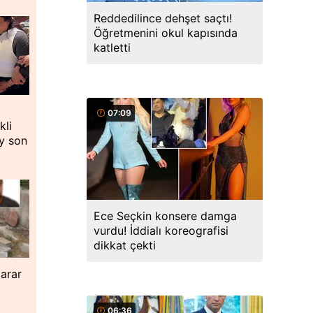
Reddedilince dehşet saçtı!
Öğretmenini okul kapısında
katletti
07:09
kli
y son
Ece Seçkin konsere damga
vurdu! İddialı koreografisi
dikkat çekti
zarar
06:36