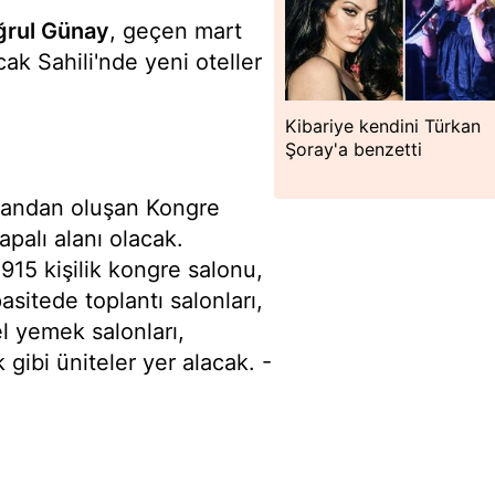
ğrul Günay
, geçen mart
ak Sahili'nde yeni oteller
Kibariye kendini Türkan
Şoray'a benzetti
alandan oluşan Kongre
palı alanı olacak.
915 kişilik kongre salonu,
asitede toplantı salonları,
el yemek salonları,
 gibi üniteler yer alacak. -