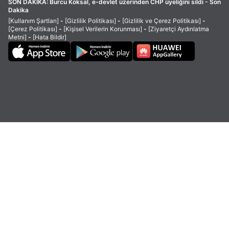
SON DAKİKA:
Burcu Köksal, e-devlet üzerinden CHP üyeliğini sildi - Son
Dakika
[Kullanım Şartları]
-
[Gizlilik Politikası]
-
[Gizlilik ve Çerez Politikası]
-
[Çerez Politikası]
-
[Kişisel Verilerin Korunması]
-
[Ziyaretçi Aydınlatma
Metni]
-
[Hata Bildir]